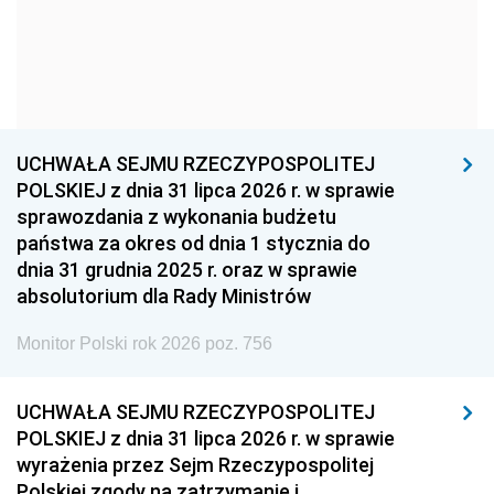
1957
1956
1955
1954
1953
1952
1951
1950
1949
1948
1947
1946
UCHWAŁA SEJMU RZECZYPOSPOLITEJ
1939
1938
1937
POLSKIEJ z dnia 31 lipca 2026 r. w sprawie
sprawozdania z wykonania budżetu
1936
1930
państwa za okres od dnia 1 stycznia do
dnia 31 grudnia 2025 r. oraz w sprawie
absolutorium dla Rady Ministrów
Monitor Polski rok 2026 poz. 756
UCHWAŁA SEJMU RZECZYPOSPOLITEJ
POLSKIEJ z dnia 31 lipca 2026 r. w sprawie
wyrażenia przez Sejm Rzeczypospolitej
Polskiej zgody na zatrzymanie i