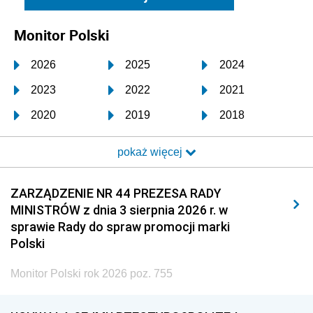
Monitor Polski
2026
2025
2024
2023
2022
2021
2020
2019
2018
2017
2016
2015
pokaż więcej
2014
2013
2012
2011
2010
2009
ZARZĄDZENIE NR 44 PREZESA RADY
MINISTRÓW z dnia 3 sierpnia 2026 r. w
2008
2007
2006
sprawie Rady do spraw promocji marki
2005
2004
2003
Polski
2002
2001
2000
Monitor Polski rok 2026 poz. 755
1999
1998
1997