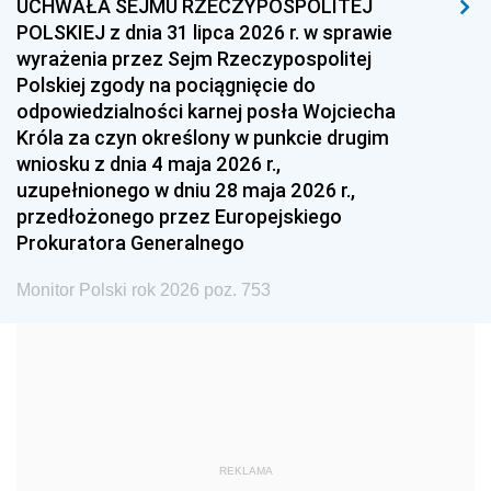
UCHWAŁA SEJMU RZECZYPOSPOLITEJ
1996
1995
1994
POLSKIEJ z dnia 31 lipca 2026 r. w sprawie
1993
1992
1991
wyrażenia przez Sejm Rzeczypospolitej
Polskiej zgody na pociągnięcie do
1990
1989
1988
odpowiedzialności karnej posła Wojciecha
1987
1986
1985
Króla za czyn określony w punkcie drugim
wniosku z dnia 4 maja 2026 r.,
1984
1983
1982
uzupełnionego w dniu 28 maja 2026 r.,
1981
1980
1979
przedłożonego przez Europejskiego
Prokuratora Generalnego
1978
1977
1976
1975
1974
1973
Monitor Polski rok 2026 poz. 753
1972
1971
1970
1969
1968
1967
1966
1965
1964
1963
1962
1961
REKLAMA
1960
1959
1958