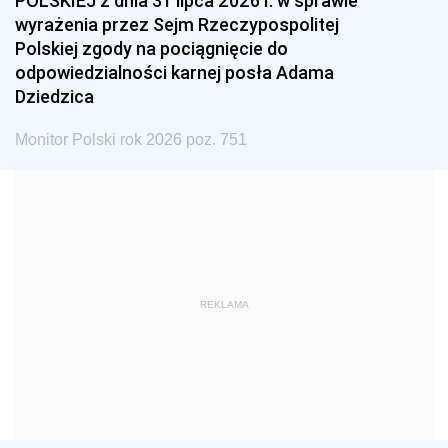
POLSKIEJ z dnia 31 lipca 2026 r. w sprawie
1993
1992
1991
wyrażenia przez Sejm Rzeczypospolitej
Polskiej zgody na pociągnięcie do
1990
1989
1988
odpowiedzialności karnej posła Adama
1987
1986
1985
Dziedzica
1984
1983
1982
Monitor Polski rok 2026 poz. 751
1981
1980
1979
1978
1977
1976
1975
1974
1973
1972
1971
1970
1969
1968
1967
REKLAMA
1966
1965
1964
1963
1962
1961
1960
1959
1958
1957
1956
1955