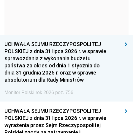
1957
1956
1955
1954
1953
1952
1951
1950
1949
1948
1947
1946
UCHWAŁA SEJMU RZECZYPOSPOLITEJ
1939
1938
1937
POLSKIEJ z dnia 31 lipca 2026 r. w sprawie
sprawozdania z wykonania budżetu
1936
1930
państwa za okres od dnia 1 stycznia do
dnia 31 grudnia 2025 r. oraz w sprawie
absolutorium dla Rady Ministrów
Monitor Polski rok 2026 poz. 756
UCHWAŁA SEJMU RZECZYPOSPOLITEJ
POLSKIEJ z dnia 31 lipca 2026 r. w sprawie
wyrażenia przez Sejm Rzeczypospolitej
Polskiej zgody na zatrzymanie i