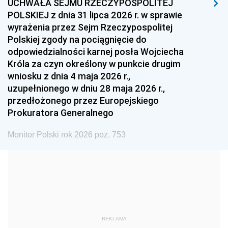
UCHWAŁA SEJMU RZECZYPOSPOLITEJ
1996
1995
1994
POLSKIEJ z dnia 31 lipca 2026 r. w sprawie
1993
1992
1991
wyrażenia przez Sejm Rzeczypospolitej
Polskiej zgody na pociągnięcie do
1990
1989
1988
odpowiedzialności karnej posła Wojciecha
1987
1986
1985
Króla za czyn określony w punkcie drugim
wniosku z dnia 4 maja 2026 r.,
1984
1983
1982
uzupełnionego w dniu 28 maja 2026 r.,
1981
1980
1979
przedłożonego przez Europejskiego
Prokuratora Generalnego
1978
1977
1976
1975
1974
1973
Monitor Polski rok 2026 poz. 753
1972
1971
1970
1969
1968
1967
1966
1965
1964
1963
1962
1961
REKLAMA
1960
1959
1958