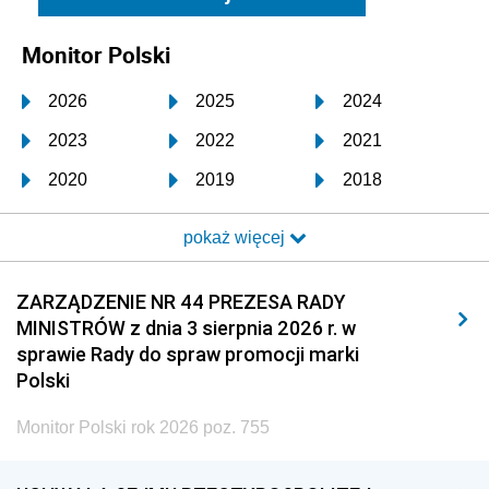
Monitor Polski
2026
2025
2024
2023
2022
2021
2020
2019
2018
2017
2016
2015
pokaż więcej
2014
2013
2012
2011
2010
2009
ZARZĄDZENIE NR 44 PREZESA RADY
MINISTRÓW z dnia 3 sierpnia 2026 r. w
2008
2007
2006
sprawie Rady do spraw promocji marki
2005
2004
2003
Polski
2002
2001
2000
Monitor Polski rok 2026 poz. 755
1999
1998
1997