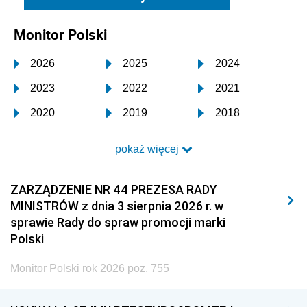
Monitor Polski
2026
2025
2024
2023
2022
2021
2020
2019
2018
2017
2016
2015
pokaż więcej
2014
2013
2012
2011
2010
2009
ZARZĄDZENIE NR 44 PREZESA RADY
MINISTRÓW z dnia 3 sierpnia 2026 r. w
2008
2007
2006
sprawie Rady do spraw promocji marki
2005
2004
2003
Polski
2002
2001
2000
Monitor Polski rok 2026 poz. 755
1999
1998
1997