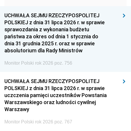
1957
1956
1955
UCHWAŁA SEJMU RZECZYPOSPOLITEJ
1954
1953
1952
POLSKIEJ z dnia 31 lipca 2026 r. w sprawie
1951
1950
1949
sprawozdania z wykonania budżetu
państwa za okres od dnia 1 stycznia do
1948
1947
1946
dnia 31 grudnia 2025 r. oraz w sprawie
1939
1938
1937
absolutorium dla Rady Ministrów
1936
1930
Monitor Polski rok 2026 poz. 756
UCHWAŁA SEJMU RZECZYPOSPOLITEJ
POLSKIEJ z dnia 31 lipca 2026 r. w sprawie
uczczenia pamięci uczestników Powstania
Warszawskiego oraz ludności cywilnej
Warszawy
Monitor Polski rok 2026 poz. 767