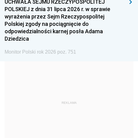
UCHWAŁA SEJMU RZECZYPOSPOLITEJ
1996
1995
1994
POLSKIEJ z dnia 31 lipca 2026 r. w sprawie
1993
1992
1991
wyrażenia przez Sejm Rzeczypospolitej
Polskiej zgody na pociągnięcie do
1990
1989
1988
odpowiedzialności karnej posła Adama
1987
1986
1985
Dziedzica
1984
1983
1982
Monitor Polski rok 2026 poz. 751
1981
1980
1979
1978
1977
1976
1975
1974
1973
1972
1971
1970
1969
1968
1967
REKLAMA
1966
1965
1964
1963
1962
1961
1960
1959
1958