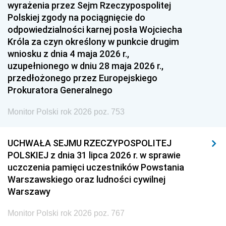
1951
1950
1949
wyrażenia przez Sejm Rzeczypospolitej
Polskiej zgody na pociągnięcie do
1948
1947
1946
odpowiedzialności karnej posła Wojciecha
1939
1938
1937
Króla za czyn określony w punkcie drugim
wniosku z dnia 4 maja 2026 r.,
1936
1930
uzupełnionego w dniu 28 maja 2026 r.,
przedłożonego przez Europejskiego
Prokuratora Generalnego
Monitor Polski rok 2026 poz. 753
UCHWAŁA SEJMU RZECZYPOSPOLITEJ
POLSKIEJ z dnia 31 lipca 2026 r. w sprawie
uczczenia pamięci uczestników Powstania
Warszawskiego oraz ludności cywilnej
Warszawy
Monitor Polski rok 2026 poz. 767