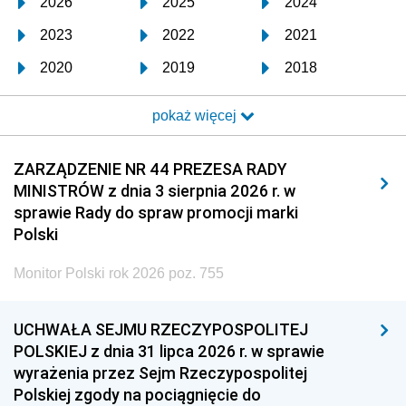
2026
2025
2024
2023
2022
2021
2020
2019
2018
2017
2016
2015
pokaż więcej
2014
2013
2012
2011
2010
2009
ZARZĄDZENIE NR 44 PREZESA RADY
MINISTRÓW z dnia 3 sierpnia 2026 r. w
2008
2007
2006
sprawie Rady do spraw promocji marki
2005
2004
2003
Polski
2002
2001
2000
Monitor Polski rok 2026 poz. 755
1999
1998
1997
UCHWAŁA SEJMU RZECZYPOSPOLITEJ
1996
1995
1994
POLSKIEJ z dnia 31 lipca 2026 r. w sprawie
1993
1992
1991
wyrażenia przez Sejm Rzeczypospolitej
Polskiej zgody na pociągnięcie do
1990
1989
1988