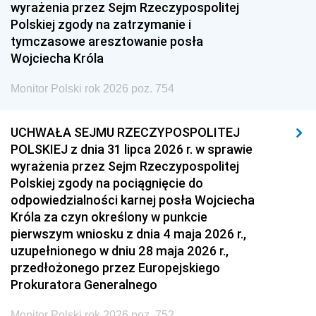
1951
1950
1949
wyrażenia przez Sejm Rzeczypospolitej
Polskiej zgody na zatrzymanie i
1948
1947
1946
tymczasowe aresztowanie posła
1939
1938
1937
Wojciecha Króla
1936
1930
Monitor Polski rok 2026 poz. 754
UCHWAŁA SEJMU RZECZYPOSPOLITEJ
POLSKIEJ z dnia 31 lipca 2026 r. w sprawie
wyrażenia przez Sejm Rzeczypospolitej
Polskiej zgody na pociągnięcie do
odpowiedzialności karnej posła Wojciecha
Króla za czyn określony w punkcie
pierwszym wniosku z dnia 4 maja 2026 r.,
uzupełnionego w dniu 28 maja 2026 r.,
przedłożonego przez Europejskiego
Prokuratora Generalnego
Monitor Polski rok 2026 poz. 752