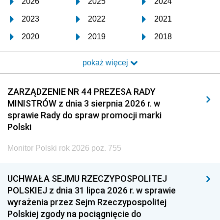
2026
2025
2024
2023
2022
2021
2020
2019
2018
2017
2016
2015
pokaż więcej
2014
2013
2012
2011
2010
2009
ZARZĄDZENIE NR 44 PREZESA RADY
MINISTRÓW z dnia 3 sierpnia 2026 r. w
2008
2007
2006
sprawie Rady do spraw promocji marki
2005
2004
2003
Polski
2002
2001
2000
Monitor Polski rok 2026 poz. 755
1999
1998
1997
UCHWAŁA SEJMU RZECZYPOSPOLITEJ
1996
1995
1994
POLSKIEJ z dnia 31 lipca 2026 r. w sprawie
1993
1992
1991
wyrażenia przez Sejm Rzeczypospolitej
Polskiej zgody na pociągnięcie do
1990
1989
1988