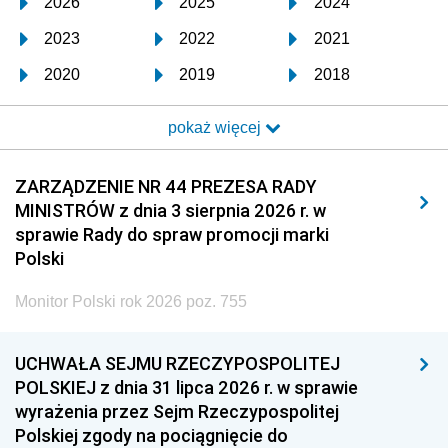
2026
2025
2024
2023
2022
2021
2020
2019
2018
2017
2016
2015
pokaż więcej
2014
2013
2012
2011
2010
2009
ZARZĄDZENIE NR 44 PREZESA RADY
MINISTRÓW z dnia 3 sierpnia 2026 r. w
2008
2007
2006
sprawie Rady do spraw promocji marki
2005
2004
2003
Polski
2002
2001
2000
Monitor Polski rok 2026 poz. 755
1999
1998
1997
UCHWAŁA SEJMU RZECZYPOSPOLITEJ
1996
1995
1994
POLSKIEJ z dnia 31 lipca 2026 r. w sprawie
1993
1992
1991
wyrażenia przez Sejm Rzeczypospolitej
Polskiej zgody na pociągnięcie do
1990
1989
1988