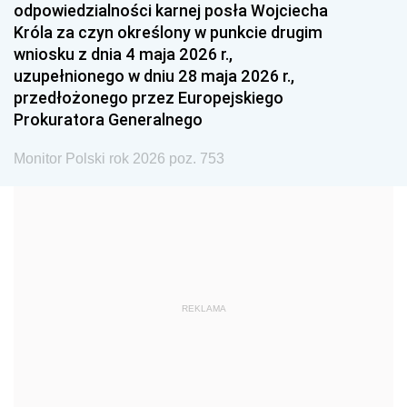
odpowiedzialności karnej posła Wojciecha
1987
1986
1985
Króla za czyn określony w punkcie drugim
wniosku z dnia 4 maja 2026 r.,
1984
1983
1982
uzupełnionego w dniu 28 maja 2026 r.,
1981
1980
1979
przedłożonego przez Europejskiego
Prokuratora Generalnego
1978
1977
1976
1975
1974
1973
Monitor Polski rok 2026 poz. 753
1972
1971
1970
1969
1968
1967
1966
1965
1964
1963
1962
1961
REKLAMA
1960
1959
1958
1957
1956
1955
1954
1953
1952