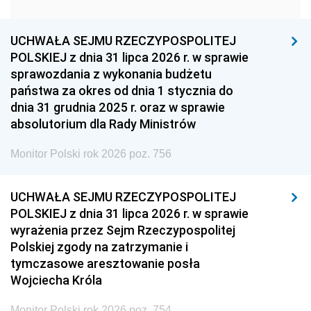
1951
1950
1949
1948
1947
1946
UCHWAŁA SEJMU RZECZYPOSPOLITEJ
1939
1938
1937
POLSKIEJ z dnia 31 lipca 2026 r. w sprawie
sprawozdania z wykonania budżetu
1936
1930
państwa za okres od dnia 1 stycznia do
dnia 31 grudnia 2025 r. oraz w sprawie
absolutorium dla Rady Ministrów
Monitor Polski rok 2026 poz. 756
UCHWAŁA SEJMU RZECZYPOSPOLITEJ
POLSKIEJ z dnia 31 lipca 2026 r. w sprawie
wyrażenia przez Sejm Rzeczypospolitej
Polskiej zgody na zatrzymanie i
tymczasowe aresztowanie posła
Wojciecha Króla
Monitor Polski rok 2026 poz. 754