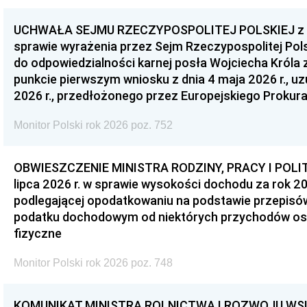
UCHWAŁA SEJMU RZECZYPOSPOLITEJ POLSKIEJ z dnia
sprawie wyrażenia przez Sejm Rzeczypospolitej Pols
do odpowiedzialności karnej posła Wojciecha Króla 
punkcie pierwszym wniosku z dnia 4 maja 2026 r., u
2026 r., przedłożonego przez Europejskiego Prokur
Monitor Polski rok 2026 poz. 752
OBWIESZCZENIE MINISTRA RODZINY, PRACY I POLIT
lipca 2026 r. w sprawie wysokości dochodu za rok 20
podlegającej opodatkowaniu na podstawie przepis
podatku dochodowym od niektórych przychodów os
fizyczne
Monitor Polski rok 2026 poz. 748
KOMUNIKAT MINISTRA ROLNICTWA I ROZWOJU WSI z d