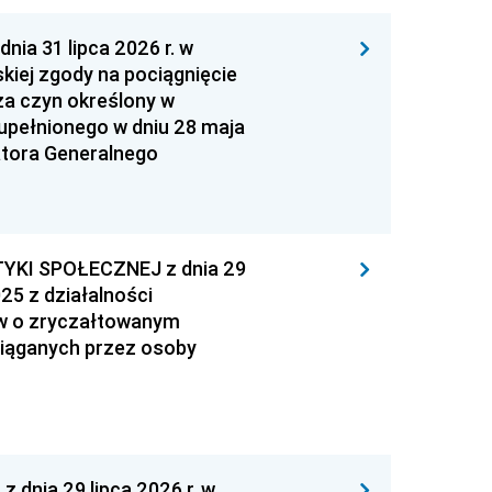
 31 lipca 2026 r. w
kiej zgody na pociągnięcie
za czyn określony w
zupełnionego w dniu 28 maja
atora Generalnego
YKI SPOŁECZNEJ z dnia 29
25 z działalności
ów o zryczałtowanym
iąganych przez osoby
nia 29 lipca 2026 r. w