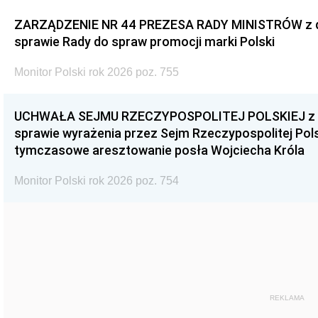
ZARZĄDZENIE NR 44 PREZESA RADY MINISTRÓW z dnia
sprawie Rady do spraw promocji marki Polski
Monitor Polski rok 2026 poz. 755
UCHWAŁA SEJMU RZECZYPOSPOLITEJ POLSKIEJ z dnia
sprawie wyrażenia przez Sejm Rzeczypospolitej Pols
tymczasowe aresztowanie posła Wojciecha Króla
Monitor Polski rok 2026 poz. 754
REKLAMA