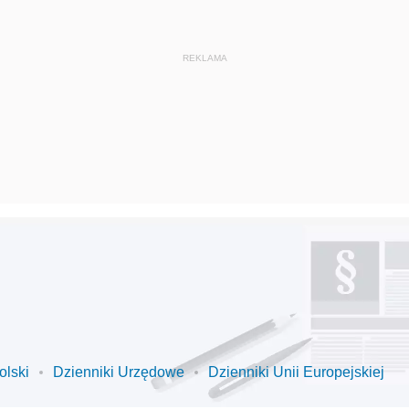
olski
Dzienniki Urzędowe
Dzienniki Unii Europejskiej