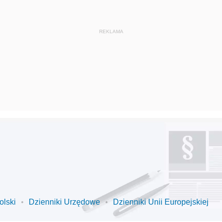
olski
Dzienniki Urzędowe
Dzienniki Unii Europejskiej