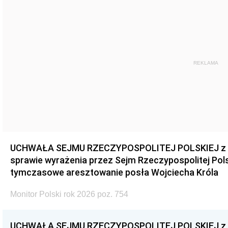
REKLAMA
UCHWAŁA SEJMU RZECZYPOSPOLITEJ POLSKIEJ z dnia
sprawie wyrażenia przez Sejm Rzeczypospolitej Pols
tymczasowe aresztowanie posła Wojciecha Króla
Monitor Polski rok 2026 poz. 754
UCHWAŁA SEJMU RZECZYPOSPOLITEJ POLSKIEJ z dnia