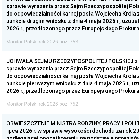
sprawie wyrażenia przez Sejm Rzeczypospolitej Pols
do odpowiedzialności karnej posła Wojciecha Króla 
punkcie drugim wniosku z dnia 4 maja 2026 r., uzupe
2026 r., przedłożonego przez Europejskiego Prokur
Monitor Polski rok 2026 poz. 753
UCHWAŁA SEJMU RZECZYPOSPOLITEJ POLSKIEJ z dnia
sprawie wyrażenia przez Sejm Rzeczypospolitej Pols
do odpowiedzialności karnej posła Wojciecha Króla 
punkcie pierwszym wniosku z dnia 4 maja 2026 r., u
2026 r., przedłożonego przez Europejskiego Prokur
Monitor Polski rok 2026 poz. 752
OBWIESZCZENIE MINISTRA RODZINY, PRACY I POLIT
lipca 2026 r. w sprawie wysokości dochodu za rok 20
podlegającej opodatkowaniu na podstawie przepis