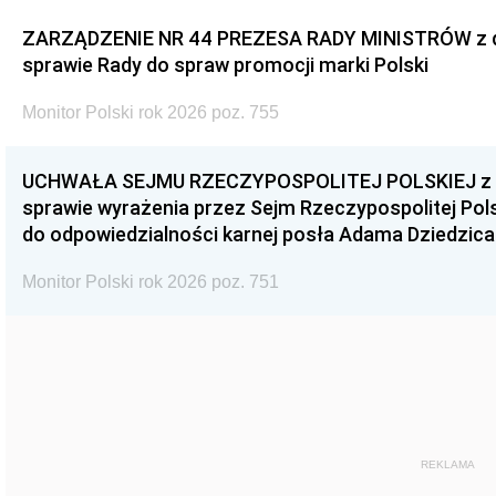
ZARZĄDZENIE NR 44 PREZESA RADY MINISTRÓW z dnia
sprawie Rady do spraw promocji marki Polski
Monitor Polski rok 2026 poz. 755
UCHWAŁA SEJMU RZECZYPOSPOLITEJ POLSKIEJ z dnia
sprawie wyrażenia przez Sejm Rzeczypospolitej Pols
do odpowiedzialności karnej posła Adama Dziedzica
Monitor Polski rok 2026 poz. 751
REKLAMA