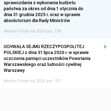
1951
1950
1949
sprawozdania z wykonania budżetu
państwa za okres od dnia 1 stycznia do
1948
1947
1946
dnia 31 grudnia 2025 r. oraz w sprawie
1939
1938
1937
absolutorium dla Rady Ministrów
1936
1930
Monitor Polski rok 2026 poz. 756
UCHWAŁA SEJMU RZECZYPOSPOLITEJ
POLSKIEJ z dnia 31 lipca 2026 r. w sprawie
uczczenia pamięci uczestników Powstania
Warszawskiego oraz ludności cywilnej
Warszawy
Monitor Polski rok 2026 poz. 767