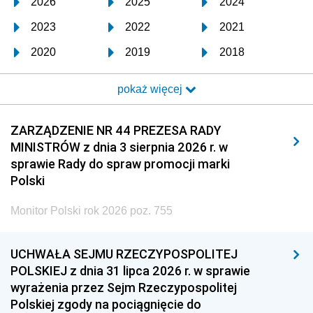
2026
2025
2024
2023
2022
2021
2020
2019
2018
2017
2016
2015
pokaż więcej
2014
2013
2012
2011
2010
2009
ZARZĄDZENIE NR 44 PREZESA RADY
MINISTRÓW z dnia 3 sierpnia 2026 r. w
2008
2007
2006
sprawie Rady do spraw promocji marki
2005
2004
2003
Polski
2002
2001
2000
Monitor Polski rok 2026 poz. 755
1999
1998
1997
UCHWAŁA SEJMU RZECZYPOSPOLITEJ
1996
1995
1994
POLSKIEJ z dnia 31 lipca 2026 r. w sprawie
1993
1992
1991
wyrażenia przez Sejm Rzeczypospolitej
Polskiej zgody na pociągnięcie do
1990
1989
1988