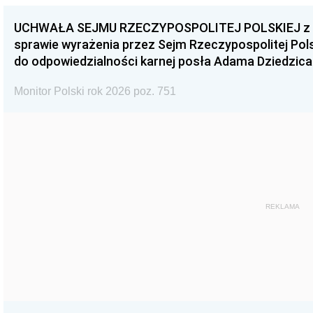
UCHWAŁA SEJMU RZECZYPOSPOLITEJ POLSKIEJ z dnia
sprawie wyrażenia przez Sejm Rzeczypospolitej Pols
do odpowiedzialności karnej posła Adama Dziedzica
Monitor Polski rok 2026 poz. 751
REKLAMA