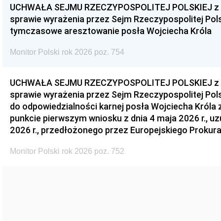
UCHWAŁA SEJMU RZECZYPOSPOLITEJ POLSKIEJ z dnia
sprawie wyrażenia przez Sejm Rzeczypospolitej Pols
tymczasowe aresztowanie posła Wojciecha Króla
Monitor Polski rok 2026 poz. 754
UCHWAŁA SEJMU RZECZYPOSPOLITEJ POLSKIEJ z dnia
sprawie wyrażenia przez Sejm Rzeczypospolitej Pols
do odpowiedzialności karnej posła Wojciecha Króla 
punkcie pierwszym wniosku z dnia 4 maja 2026 r., u
2026 r., przedłożonego przez Europejskiego Prokur
Monitor Polski rok 2026 poz. 752