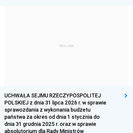
1972
1971
1970
1969
1968
1967
1966
1965
1964
1963
1962
1961
REKLAMA
1960
1959
1958
1957
1956
1955
1954
1953
1952
1951
1950
1949
1948
1947
1946
UCHWAŁA SEJMU RZECZYPOSPOLITEJ
1939
1938
1937
POLSKIEJ z dnia 31 lipca 2026 r. w sprawie
sprawozdania z wykonania budżetu
1936
1930
państwa za okres od dnia 1 stycznia do
dnia 31 grudnia 2025 r. oraz w sprawie
absolutorium dla Rady Ministrów