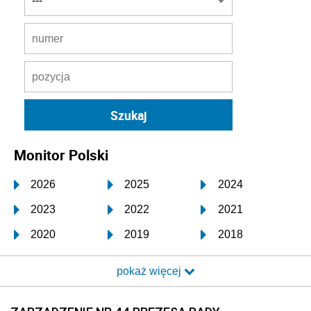
Monitor Polski
2026
2025
2024
2023
2022
2021
2020
2019
2018
2017
2016
2015
pokaż więcej
2014
2013
2012
2011
2010
2009