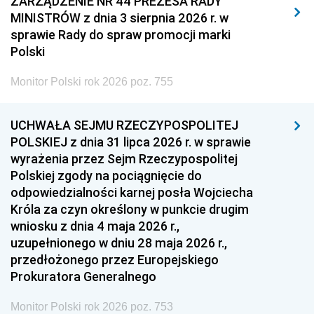
ZARZĄDZENIE NR 44 PREZESA RADY
MINISTRÓW z dnia 3 sierpnia 2026 r. w
2008
2007
2006
sprawie Rady do spraw promocji marki
2005
2004
2003
Polski
2002
2001
2000
Monitor Polski rok 2026 poz. 755
1999
1998
1997
UCHWAŁA SEJMU RZECZYPOSPOLITEJ
1996
1995
1994
POLSKIEJ z dnia 31 lipca 2026 r. w sprawie
1993
1992
1991
wyrażenia przez Sejm Rzeczypospolitej
Polskiej zgody na pociągnięcie do
1990
1989
1988
odpowiedzialności karnej posła Wojciecha
1987
1986
1985
Króla za czyn określony w punkcie drugim
wniosku z dnia 4 maja 2026 r.,
1984
1983
1982
uzupełnionego w dniu 28 maja 2026 r.,
1981
1980
1979
przedłożonego przez Europejskiego
Prokuratora Generalnego
1978
1977
1976
1975
1974
1973
Monitor Polski rok 2026 poz. 753