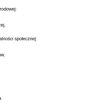
arodowej:
ej,
alności społecznej:
aw,
a