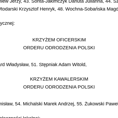
iew Jerzy, 43. Sońta-Jakimczyk Danuta Julianna, 44. Sz
Wtodarski Krzysztof Henryk, 48. Wochna-Sobańska Magd
ycznej:
KRZYŻEM OFICERSKIM
ORDERU ODRODZENIA POLSKI
ard Władysław, 51. Stępniak Adam Witold,
KRZYŻEM KAWALERSKIM
ORDERU ODRODZENIA POLSKI
misław, 54. Michalski Marek Andrzej, 55. Żukowski Paweł