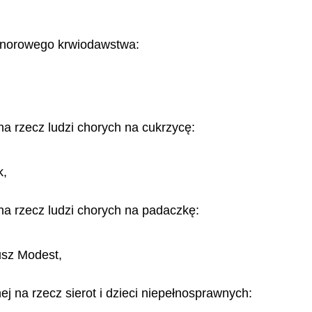
honorowego krwiodawstwa:
na rzecz ludzi chorych na cukrzycę:
k,
 na rzecz ludzi chorych na padaczkę:
usz Modest,
ej na rzecz sierot i dzieci niepełnosprawnych: