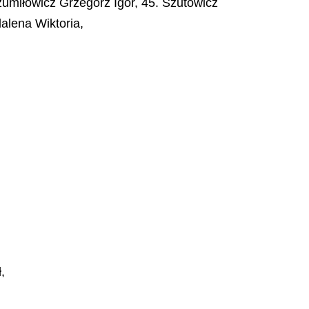
umiłowicz Grzegorz Igor, 45. Szutowicz
alena Wiktoria,
,