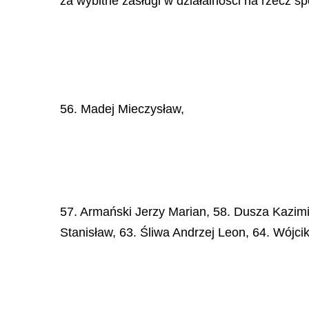
za wybitne zasługi w działalności na rzecz sp
56. Madej Mieczysław,
57. Armański Jerzy Marian, 58. Dusza Kazimi
Stanisław, 63. Śliwa Andrzej Leon, 64. Wójc