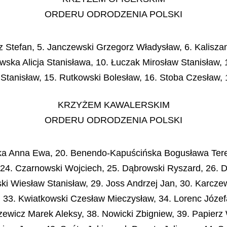
ORDERU ODRODZENIA POLSKI
sz Stefan, 5. Janczewski Grzegorz Władysław, 6. Kalisz
owska Alicja Stanisława, 10. Łuczak Mirosław Stanisław,
i Stanisław, 15. Rutkowski Bolesław, 16. Stoba Czesław,
KRZYŻEM KAWALERSKIM
ORDERU ODRODZENIA POLSKI
ska Anna Ewa, 20. Benendo-Kapuścińska Bogusława Teres
j, 24. Czarnowski Wojciech, 25. Dąbrowski Ryszard, 26.
i Wiesław Stanisław, 29. Joss Andrzej Jan, 30. Karczew
 33. Kwiatkowski Czesław Mieczysław, 34. Lorenc Józef
ewicz Marek Aleksy, 38. Nowicki Zbigniew, 39. Papierz W