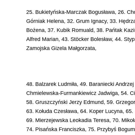
25. Bukietyńska-Marczak Bogusława, 26. Choj
Górniak Helena, 32. Grum Ignacy, 33. Hędrz
Bożena, 37. Kubik Romuald, 38. Pańtak Kazim
Alfred Marian, 43. Stöcker Bolesław, 44. St
Zamojska Gizela Małgorzata,
48. Balzarek Ludmiła, 49. Baraniecki Andrzej
Chmielewska-Furmankiewicz Jadwiga, 54. Cis
58. Gruszczyński Jerzy Edmund, 59. Grzegor
63. Kołuda Czesława, 64. Koper Lucyna, 65.
69. Mierzejewska Leokadia Teresa, 70. Mikoł
74. Pisańska Franciszka, 75. Przybyś Bogumi