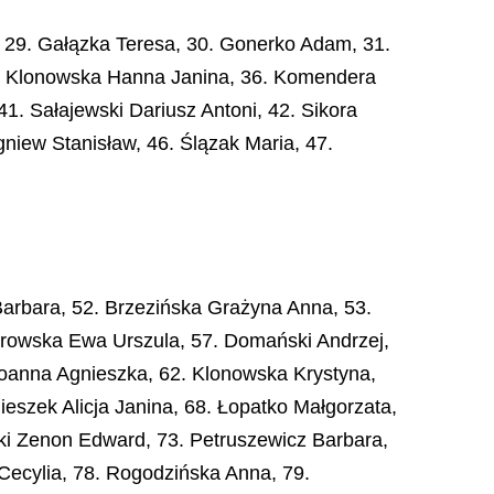
, 29. Gałązka Teresa, 30. Gonerko Adam, 31.
35. Klonowska Hanna Janina, 36. Komendera
1. Sałajewski Dariusz Antoni, 42. Sikora
niew Stanisław, 46. Ślązak Maria, 47.
 Barbara, 52. Brzezińska Grażyna Anna, 53.
browska Ewa Urszula, 57. Domański Andrzej,
oanna Agnieszka, 62. Klonowska Krystyna,
szek Alicja Janina, 68. Łopatko Małgorzata,
cki Zenon Edward, 73. Petruszewicz Barbara,
Cecylia, 78. Rogodzińska Anna, 79.