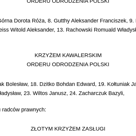
ORDERU ODRODZENIA POLSKI
órna Dorota Róża, 8. Gutthy Aleksander Franciszek, 9. 
reiss Witold Aleksander, 13. Rachowski Romuald Władys
KRZYŻEM KAWALERSKIM
ORDERU ODRODZENIA POLSKI
lak Bolesław, 18. Dzitko Bohdan Edward, 19. Kołtuniak
adysław, 23. Wiltos Janusz, 24. Zacharczuk Bazyli,
du radców prawnych:
ZŁOTYM KRZYŻEM ZASŁUGI