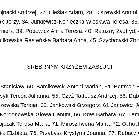
nacki Andrzej, 27. Cieślak Adam, 28. Ciszewski Antoni
ak Jerzy, 34. Jurkiewicz-Konieczka Wiesława Teresa, 
ierz, 39. Popowicz Anna Teresa, 40. Ratużny Zygfryd, 4
ypułkowska-Rasteńska Barbara Anna, 45. Szychowski Zbig
SREBRNYM KRZYŻEM ZASŁUGI
 Stanisław, 50. Barcikowski Antoni Marian, 51. Bettman
yk Teresa Julianna, 55. Czyż Tadeusz Andrzej, 56. Dą
zewska Teresa, 60. Jankowski Grzegorz, 61.Janowicz J
 Kordonowska-Głowa Danuta, 66. Kras Barbara, 67. Lemie
ajczak Teresa Maria, 71. Mirosz Iwona Maria, 72. Ocho
ła Elżbieta, 76. Przybysz Krystyna Joanna, 77. Rębacz 