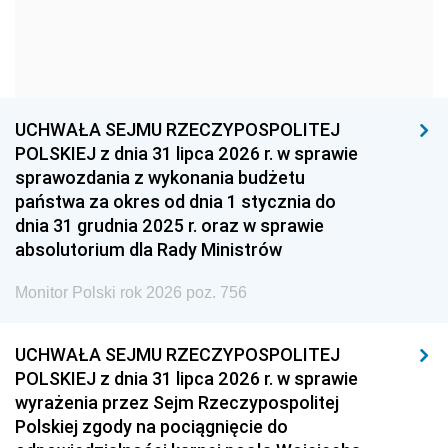
1957
1956
1955
1954
1953
1952
1951
1950
1949
1948
1947
1946
UCHWAŁA SEJMU RZECZYPOSPOLITEJ
1939
1938
1937
POLSKIEJ z dnia 31 lipca 2026 r. w sprawie
sprawozdania z wykonania budżetu
1936
1930
państwa za okres od dnia 1 stycznia do
dnia 31 grudnia 2025 r. oraz w sprawie
absolutorium dla Rady Ministrów
Monitor Polski rok 2026 poz. 756
UCHWAŁA SEJMU RZECZYPOSPOLITEJ
POLSKIEJ z dnia 31 lipca 2026 r. w sprawie
wyrażenia przez Sejm Rzeczypospolitej
Polskiej zgody na pociągnięcie do