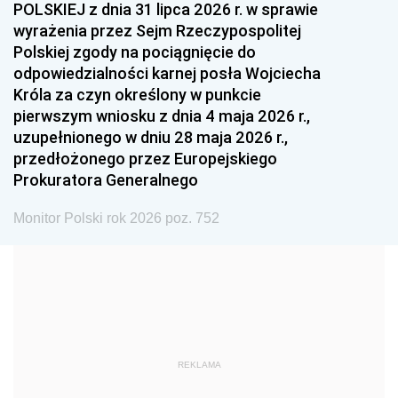
POLSKIEJ z dnia 31 lipca 2026 r. w sprawie
1993
1992
1991
wyrażenia przez Sejm Rzeczypospolitej
Polskiej zgody na pociągnięcie do
1990
1989
1988
odpowiedzialności karnej posła Wojciecha
1987
1986
1985
Króla za czyn określony w punkcie
pierwszym wniosku z dnia 4 maja 2026 r.,
1984
1983
1982
uzupełnionego w dniu 28 maja 2026 r.,
1981
1980
1979
przedłożonego przez Europejskiego
Prokuratora Generalnego
1978
1977
1976
1975
1974
1973
Monitor Polski rok 2026 poz. 752
1972
1971
1970
1969
1968
1967
1966
1965
1964
1963
1962
1961
REKLAMA
1960
1959
1958