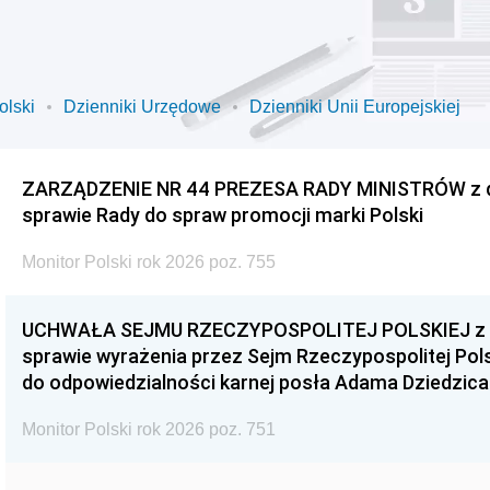
olski
Dzienniki Urzędowe
Dzienniki Unii Europejskiej
ZARZĄDZENIE NR 44 PREZESA RADY MINISTRÓW z dnia
sprawie Rady do spraw promocji marki Polski
Monitor Polski rok 2026 poz. 755
UCHWAŁA SEJMU RZECZYPOSPOLITEJ POLSKIEJ z dnia
sprawie wyrażenia przez Sejm Rzeczypospolitej Pols
do odpowiedzialności karnej posła Adama Dziedzica
Monitor Polski rok 2026 poz. 751