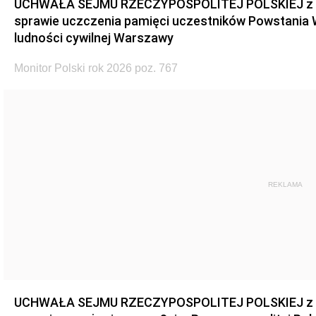
UCHWAŁA SEJMU RZECZYPOSPOLITEJ POLSKIEJ z dnia
sprawie uczczenia pamięci uczestników Powstania
ludności cywilnej Warszawy
Monitor Polski rok 2026 poz. 767
REKLAMA
UCHWAŁA SEJMU RZECZYPOSPOLITEJ POLSKIEJ z dnia