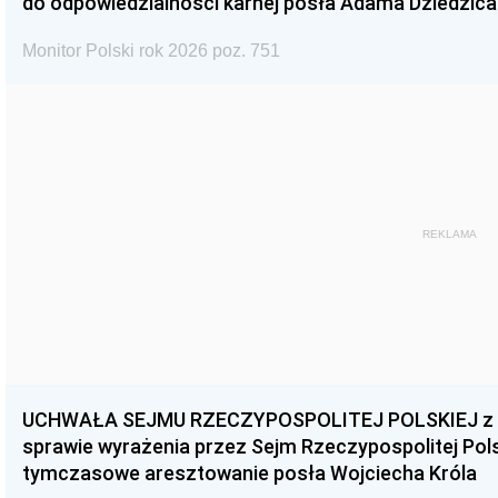
do odpowiedzialności karnej posła Adama Dziedzica
Monitor Polski rok 2026 poz. 751
REKLAMA
UCHWAŁA SEJMU RZECZYPOSPOLITEJ POLSKIEJ z dnia
sprawie wyrażenia przez Sejm Rzeczypospolitej Pols
tymczasowe aresztowanie posła Wojciecha Króla