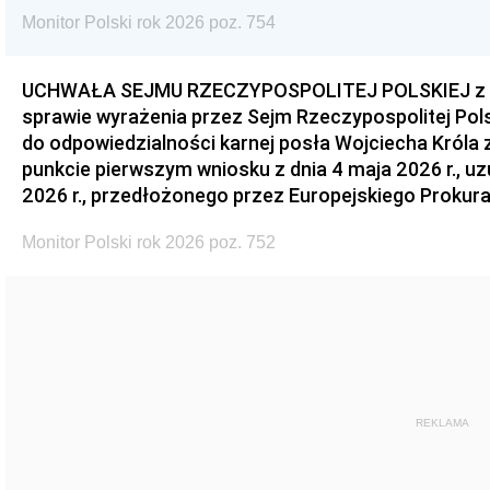
Monitor Polski rok 2026 poz. 754
UCHWAŁA SEJMU RZECZYPOSPOLITEJ POLSKIEJ z dnia
sprawie wyrażenia przez Sejm Rzeczypospolitej Pols
do odpowiedzialności karnej posła Wojciecha Króla 
punkcie pierwszym wniosku z dnia 4 maja 2026 r., u
2026 r., przedłożonego przez Europejskiego Prokur
Monitor Polski rok 2026 poz. 752
REKLAMA