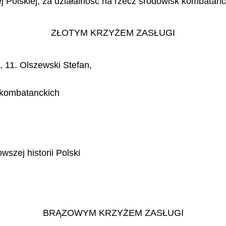
ej Polskiej, za działalność na rzecz środowisk kombatanc
ZŁOTYM KRZYŻEM ZASŁUGI
 11. Olszewski Stefan,
k kombatanckich
szej historii Polski
BRĄZOWYM KRZYŻEM ZASŁUGI