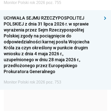
Monitor Polski rok 2026 poz. 755
1999
1998
1997
UCHWAŁA SEJMU RZECZYPOSPOLITEJ
1996
1995
1994
POLSKIEJ z dnia 31 lipca 2026 r. w sprawie
1993
1992
1991
wyrażenia przez Sejm Rzeczypospolitej
Polskiej zgody na pociągnięcie do
1990
1989
1988
odpowiedzialności karnej posła Wojciecha
1987
1986
1985
Króla za czyn określony w punkcie drugim
wniosku z dnia 4 maja 2026 r.,
1984
1983
1982
uzupełnionego w dniu 28 maja 2026 r.,
1981
1980
1979
przedłożonego przez Europejskiego
Prokuratora Generalnego
1978
1977
1976
1975
1974
1973
Monitor Polski rok 2026 poz. 753
1972
1971
1970
1969
1968
1967
1966
1965
1964