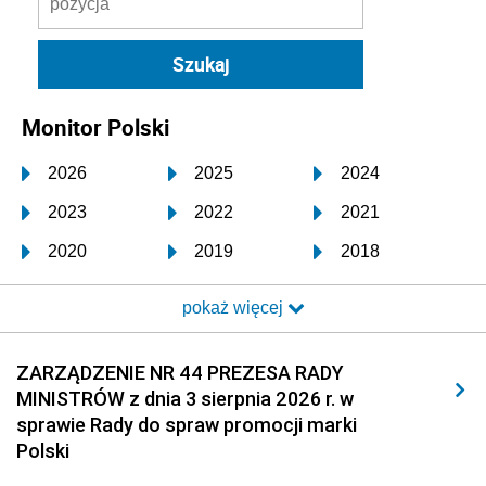
Monitor Polski
2026
2025
2024
2023
2022
2021
2020
2019
2018
2017
2016
2015
pokaż więcej
2014
2013
2012
2011
2010
2009
ZARZĄDZENIE NR 44 PREZESA RADY
MINISTRÓW z dnia 3 sierpnia 2026 r. w
2008
2007
2006
sprawie Rady do spraw promocji marki
2005
2004
2003
Polski
2002
2001
2000