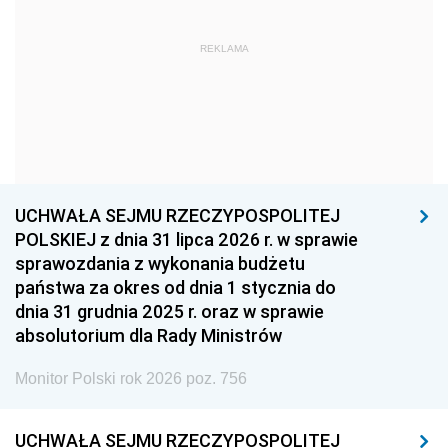
1963
1962
1961
REKLAMA
1960
1959
1958
1957
1956
1955
1954
1953
1952
1951
1950
1949
1948
1947
1946
UCHWAŁA SEJMU RZECZYPOSPOLITEJ
1939
1938
1937
POLSKIEJ z dnia 31 lipca 2026 r. w sprawie
sprawozdania z wykonania budżetu
1936
1930
państwa za okres od dnia 1 stycznia do
dnia 31 grudnia 2025 r. oraz w sprawie
absolutorium dla Rady Ministrów
Monitor Polski rok 2026 poz. 756
UCHWAŁA SEJMU RZECZYPOSPOLITEJ