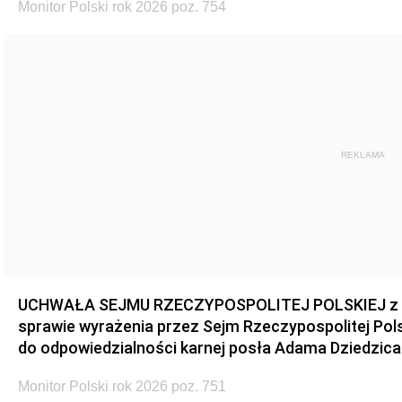
Monitor Polski rok 2026 poz. 754
REKLAMA
UCHWAŁA SEJMU RZECZYPOSPOLITEJ POLSKIEJ z dnia
sprawie wyrażenia przez Sejm Rzeczypospolitej Pols
do odpowiedzialności karnej posła Adama Dziedzica
Monitor Polski rok 2026 poz. 751