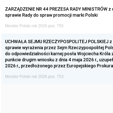
ZARZĄDZENIE NR 44 PREZESA RADY MINISTRÓW z dnia
sprawie Rady do spraw promocji marki Polski
Monitor Polski rok 2026 poz. 755
UCHWAŁA SEJMU RZECZYPOSPOLITEJ POLSKIEJ z dnia
sprawie wyrażenia przez Sejm Rzeczypospolitej Pols
do odpowiedzialności karnej posła Wojciecha Króla 
punkcie drugim wniosku z dnia 4 maja 2026 r., uzupe
2026 r., przedłożonego przez Europejskiego Prokur
Monitor Polski rok 2026 poz. 753