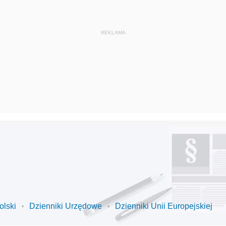
olski
Dzienniki Urzędowe
Dzienniki Unii Europejskiej