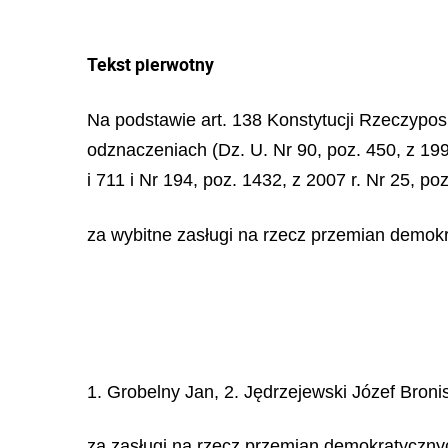
Tekst pierwotny
Na podstawie art. 138 Konstytucji Rzeczypospo
odznaczeniach (Dz. U. Nr 90, poz. 450, z 1999
i 711 i Nr 194, poz. 1432, z 2007 r. Nr 25, po
za wybitne zasługi na rzecz przemian demok
1. Grobelny Jan, 2. Jędrzejewski Józef Bron
za zasługi na rzecz przemian demokratyczny