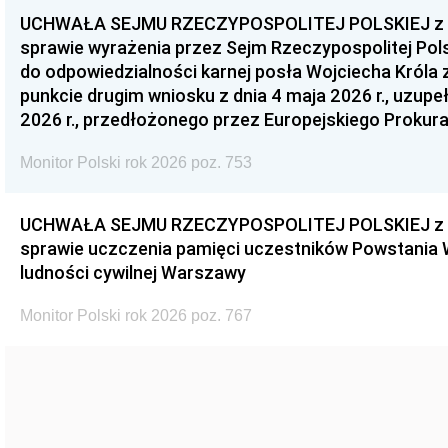
UCHWAŁA SEJMU RZECZYPOSPOLITEJ POLSKIEJ z dnia
sprawie wyrażenia przez Sejm Rzeczypospolitej Pols
do odpowiedzialności karnej posła Wojciecha Króla 
punkcie drugim wniosku z dnia 4 maja 2026 r., uzupe
2026 r., przedłożonego przez Europejskiego Prokur
Monitor Polski rok 2026 poz. 753
UCHWAŁA SEJMU RZECZYPOSPOLITEJ POLSKIEJ z dnia
sprawie uczczenia pamięci uczestników Powstania
ludności cywilnej Warszawy
Monitor Polski rok 2026 poz. 767