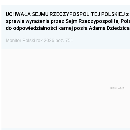
UCHWAŁA SEJMU RZECZYPOSPOLITEJ POLSKIEJ z dnia
sprawie wyrażenia przez Sejm Rzeczypospolitej Pols
do odpowiedzialności karnej posła Adama Dziedzica
Monitor Polski rok 2026 poz. 751
REKLAMA