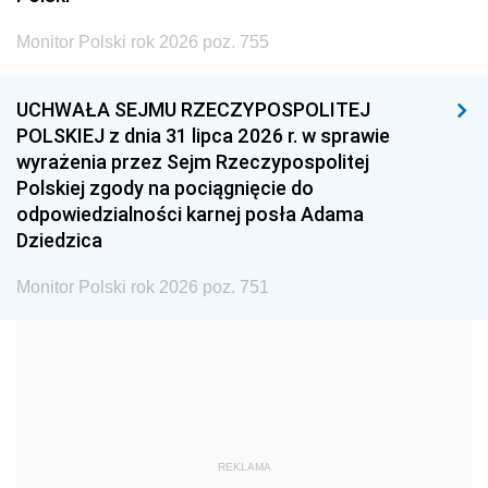
2002
2001
2000
Monitor Polski rok 2026 poz. 755
1999
1998
1997
UCHWAŁA SEJMU RZECZYPOSPOLITEJ
1996
1995
1994
POLSKIEJ z dnia 31 lipca 2026 r. w sprawie
1993
1992
1991
wyrażenia przez Sejm Rzeczypospolitej
Polskiej zgody na pociągnięcie do
1990
1989
1988
odpowiedzialności karnej posła Adama
1987
1986
1985
Dziedzica
1984
1983
1982
Monitor Polski rok 2026 poz. 751
1981
1980
1979
1978
1977
1976
1975
1974
1973
1972
1971
1970
1969
1968
1967
REKLAMA