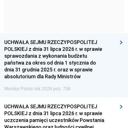
1966
1965
1964
1963
1962
1961
1960
1959
1958
1957
1956
1955
UCHWAŁA SEJMU RZECZYPOSPOLITEJ
1954
1953
1952
POLSKIEJ z dnia 31 lipca 2026 r. w sprawie
1951
1950
1949
sprawozdania z wykonania budżetu
państwa za okres od dnia 1 stycznia do
1948
1947
1946
dnia 31 grudnia 2025 r. oraz w sprawie
1939
1938
1937
absolutorium dla Rady Ministrów
1936
1930
Monitor Polski rok 2026 poz. 756
UCHWAŁA SEJMU RZECZYPOSPOLITEJ
POLSKIEJ z dnia 31 lipca 2026 r. w sprawie
uczczenia pamięci uczestników Powstania
Warszawskiego oraz ludności cywilnej