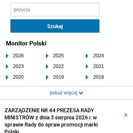
Monitor Polski
2026
2025
2024
2023
2022
2021
2020
2019
2018
2017
2016
2015
pokaż więcej
2014
2013
2012
2011
2010
2009
ZARZĄDZENIE NR 44 PREZESA RADY
MINISTRÓW z dnia 3 sierpnia 2026 r. w
2008
2007
2006
sprawie Rady do spraw promocji marki
2005
2004
2003
Polski