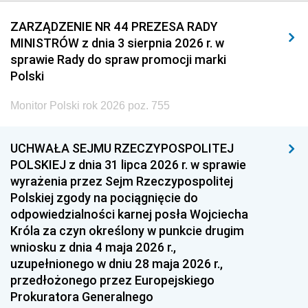
2011
2010
2009
ZARZĄDZENIE NR 44 PREZESA RADY
MINISTRÓW z dnia 3 sierpnia 2026 r. w
2008
2007
2006
sprawie Rady do spraw promocji marki
2005
2004
2003
Polski
2002
2001
2000
Monitor Polski rok 2026 poz. 755
1999
1998
1997
UCHWAŁA SEJMU RZECZYPOSPOLITEJ
1996
1995
1994
POLSKIEJ z dnia 31 lipca 2026 r. w sprawie
1993
1992
1991
wyrażenia przez Sejm Rzeczypospolitej
Polskiej zgody na pociągnięcie do
1990
1989
1988
odpowiedzialności karnej posła Wojciecha
1987
1986
1985
Króla za czyn określony w punkcie drugim
wniosku z dnia 4 maja 2026 r.,
1984
1983
1982
uzupełnionego w dniu 28 maja 2026 r.,
1981
1980
1979
przedłożonego przez Europejskiego
Prokuratora Generalnego
1978
1977
1976