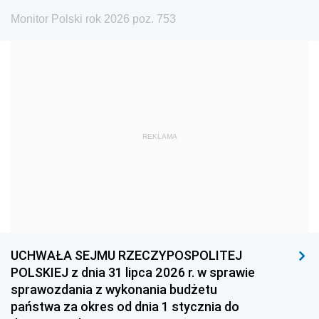
1975
1974
1973
Monitor Polski rok 2026 poz. 753
1972
1971
1970
1969
1968
1967
1966
1965
1964
1963
1962
1961
REKLAMA
1960
1959
1958
1957
1956
1955
1954
1953
1952
1951
1950
1949
1948
1947
1946
UCHWAŁA SEJMU RZECZYPOSPOLITEJ
1939
1938
1937
POLSKIEJ z dnia 31 lipca 2026 r. w sprawie
sprawozdania z wykonania budżetu
1936
1930
państwa za okres od dnia 1 stycznia do