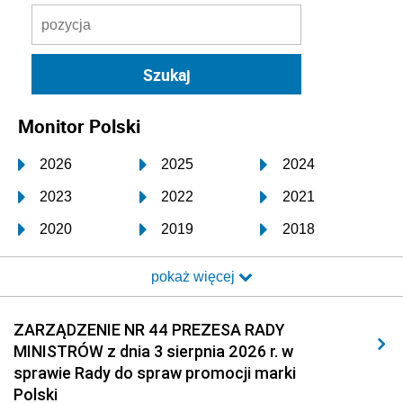
Monitor Polski
2026
2025
2024
2023
2022
2021
2020
2019
2018
2017
2016
2015
pokaż więcej
2014
2013
2012
2011
2010
2009
ZARZĄDZENIE NR 44 PREZESA RADY
MINISTRÓW z dnia 3 sierpnia 2026 r. w
2008
2007
2006
sprawie Rady do spraw promocji marki
2005
2004
2003
Polski