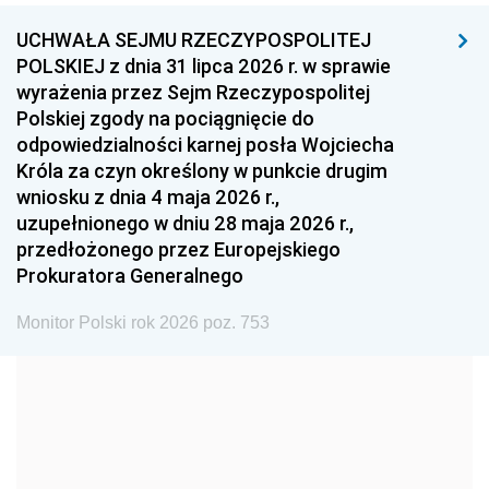
UCHWAŁA SEJMU RZECZYPOSPOLITEJ
1996
1995
1994
POLSKIEJ z dnia 31 lipca 2026 r. w sprawie
1993
1992
1991
wyrażenia przez Sejm Rzeczypospolitej
Polskiej zgody na pociągnięcie do
1990
1989
1988
odpowiedzialności karnej posła Wojciecha
1987
1986
1985
Króla za czyn określony w punkcie drugim
wniosku z dnia 4 maja 2026 r.,
1984
1983
1982
uzupełnionego w dniu 28 maja 2026 r.,
1981
1980
1979
przedłożonego przez Europejskiego
Prokuratora Generalnego
1978
1977
1976
1975
1974
1973
Monitor Polski rok 2026 poz. 753
1972
1971
1970
1969
1968
1967
1966
1965
1964
1963
1962
1961