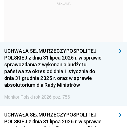
REKLAMA
1960
1959
1958
1957
1956
1955
1954
1953
1952
1951
1950
1949
1948
1947
1946
UCHWAŁA SEJMU RZECZYPOSPOLITEJ
1939
1938
1937
POLSKIEJ z dnia 31 lipca 2026 r. w sprawie
sprawozdania z wykonania budżetu
1936
1930
państwa za okres od dnia 1 stycznia do
dnia 31 grudnia 2025 r. oraz w sprawie
absolutorium dla Rady Ministrów
Monitor Polski rok 2026 poz. 756
UCHWAŁA SEJMU RZECZYPOSPOLITEJ
POLSKIEJ z dnia 31 lipca 2026 r. w sprawie