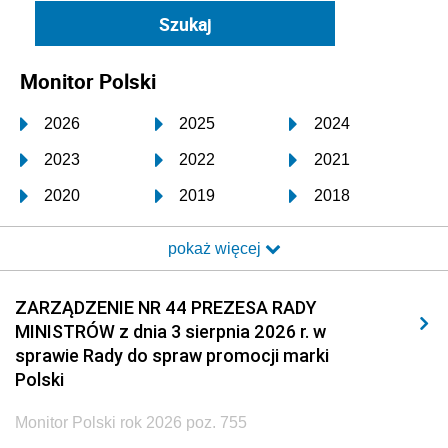
Monitor Polski
2026
2025
2024
2023
2022
2021
2020
2019
2018
2017
2016
2015
pokaż więcej
2014
2013
2012
2011
2010
2009
ZARZĄDZENIE NR 44 PREZESA RADY
MINISTRÓW z dnia 3 sierpnia 2026 r. w
2008
2007
2006
sprawie Rady do spraw promocji marki
2005
2004
2003
Polski
2002
2001
2000
Monitor Polski rok 2026 poz. 755
1999
1998
1997