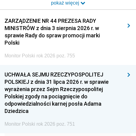
pokaż więcej
2014
2013
2012
2011
2010
2009
ZARZĄDZENIE NR 44 PREZESA RADY
MINISTRÓW z dnia 3 sierpnia 2026 r. w
2008
2007
2006
sprawie Rady do spraw promocji marki
2005
2004
2003
Polski
2002
2001
2000
Monitor Polski rok 2026 poz. 755
1999
1998
1997
UCHWAŁA SEJMU RZECZYPOSPOLITEJ
1996
1995
1994
POLSKIEJ z dnia 31 lipca 2026 r. w sprawie
1993
1992
1991
wyrażenia przez Sejm Rzeczypospolitej
Polskiej zgody na pociągnięcie do
1990
1989
1988
odpowiedzialności karnej posła Adama
1987
1986
1985
Dziedzica
1984
1983
1982
Monitor Polski rok 2026 poz. 751
1981
1980
1979