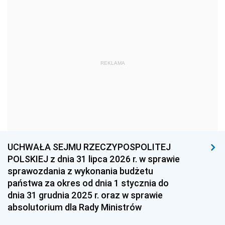
1978
1977
1976
1975
1974
1973
1972
1971
1970
1969
1968
1967
REKLAMA
1966
1965
1964
1963
1962
1961
1960
1959
1958
1957
1956
1955
UCHWAŁA SEJMU RZECZYPOSPOLITEJ
1954
1953
1952
POLSKIEJ z dnia 31 lipca 2026 r. w sprawie
1951
1950
1949
sprawozdania z wykonania budżetu
państwa za okres od dnia 1 stycznia do
1948
1947
1946
dnia 31 grudnia 2025 r. oraz w sprawie
1939
1938
1937
absolutorium dla Rady Ministrów
1936
1930