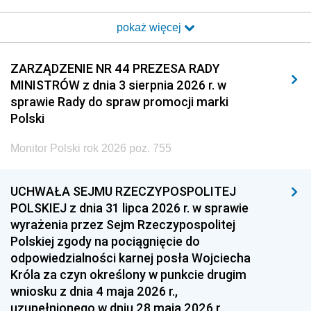
2017
2016
2015
pokaż więcej
2014
2013
2012
2011
2010
2009
ZARZĄDZENIE NR 44 PREZESA RADY
MINISTRÓW z dnia 3 sierpnia 2026 r. w
2008
2007
2006
sprawie Rady do spraw promocji marki
2005
2004
2003
Polski
2002
2001
2000
Monitor Polski rok 2026 poz. 755
1999
1998
1997
UCHWAŁA SEJMU RZECZYPOSPOLITEJ
1996
1995
1994
POLSKIEJ z dnia 31 lipca 2026 r. w sprawie
1993
1992
1991
wyrażenia przez Sejm Rzeczypospolitej
Polskiej zgody na pociągnięcie do
1990
1989
1988
odpowiedzialności karnej posła Wojciecha
1987
1986
1985
Króla za czyn określony w punkcie drugim
wniosku z dnia 4 maja 2026 r.,
1984
1983
1982
uzupełnionego w dniu 28 maja 2026 r.,