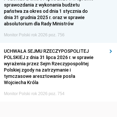
sprawozdania z wykonania budżetu
1936
1930
państwa za okres od dnia 1 stycznia do
dnia 31 grudnia 2025 r. oraz w sprawie
absolutorium dla Rady Ministrów
Monitor Polski rok 2026 poz. 756
UCHWAŁA SEJMU RZECZYPOSPOLITEJ
POLSKIEJ z dnia 31 lipca 2026 r. w sprawie
wyrażenia przez Sejm Rzeczypospolitej
Polskiej zgody na zatrzymanie i
tymczasowe aresztowanie posła
Wojciecha Króla
Monitor Polski rok 2026 poz. 754