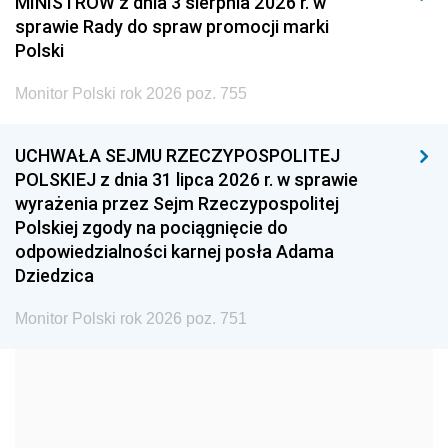
MINISTRÓW z dnia 3 sierpnia 2026 r. w
2008
2007
2006
sprawie Rady do spraw promocji marki
2005
2004
2003
Polski
2002
2001
2000
Monitor Polski rok 2026 poz. 755
1999
1998
1997
UCHWAŁA SEJMU RZECZYPOSPOLITEJ
1996
1995
1994
POLSKIEJ z dnia 31 lipca 2026 r. w sprawie
1993
1992
1991
wyrażenia przez Sejm Rzeczypospolitej
Polskiej zgody na pociągnięcie do
1990
1989
1988
odpowiedzialności karnej posła Adama
1987
1986
1985
Dziedzica
1984
1983
1982
Monitor Polski rok 2026 poz. 751
1981
1980
1979
1978
1977
1976
1975
1974
1973
1972
1971
1970