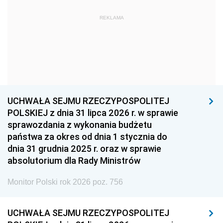
1969
1968
1967
REKLAMA
1966
1965
1964
1963
1962
1961
1960
1959
1958
1957
1956
1955
UCHWAŁA SEJMU RZECZYPOSPOLITEJ
1954
1953
1952
POLSKIEJ z dnia 31 lipca 2026 r. w sprawie
1951
1950
1949
sprawozdania z wykonania budżetu
państwa za okres od dnia 1 stycznia do
1948
1947
1946
dnia 31 grudnia 2025 r. oraz w sprawie
1939
1938
1937
absolutorium dla Rady Ministrów
1936
1930
Monitor Polski rok 2026 poz. 756
UCHWAŁA SEJMU RZECZYPOSPOLITEJ