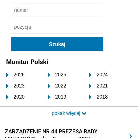
Monitor Polski
2026
2025
2024
2023
2022
2021
2020
2019
2018
2017
2016
2015
pokaż więcej
2014
2013
2012
2011
2010
2009
ZARZĄDZENIE NR 44 PREZESA RADY