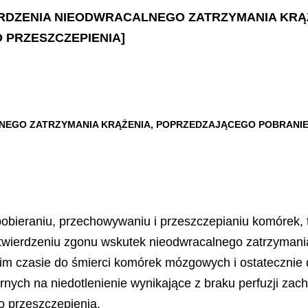
TWIERDZENIA NIEODWRACALNEGO ZATRZYMANIA K
 PRZESZCZEPIENIA]
LNEGO ZATRZYMANIA KRĄŻENIA, POPRZEDZAJĄCEGO POBRANI
. o pobieraniu, przechowywaniu i przeszczepianiu komóre
twierdzeniu zgonu wskutek nieodwracalnego zatrzymania
im czasie do śmierci komórek mózgowych i ostatecznie
rnych na niedotlenienie wynikające z braku perfuzji zac
o przeszczepienia.