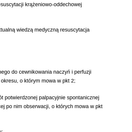
resuscytacji krążeniowo-oddechowej
z aktualną wiedzą medyczną resuscytacja
jnego do cewnikowania naczyń i perfuzji
e okresu, o którym mowa w pkt 2;
ót potwierdzonej palpacyjnie spontanicznej
cej po nim obserwacji, o których mowa w pkt
u: