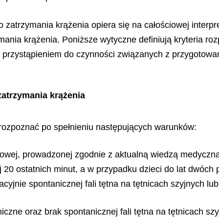
zatrzymania krążenia opiera się na całościowej interp
ania krążenia. Poniższe wytyczne definiują kryteria ro
d przystąpieniem do czynności związanych z przygotow
zatrzymania krążenia
rozpoznać po spełnieniu następujących warunków:
howej, prowadzonej zgodnie z aktualną wiedzą medyczną
20 ostatnich minut, a w przypadku dzieci do lat dwóch p
cyjnie spontanicznej fali tętna na tętnicach szyjnych lu
niczne oraz brak spontanicznej fali tętna na tętnicach s