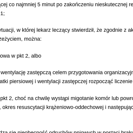
ącej co najmniej 5 minut po zakończeniu nieskutecznej 
1;
ytuacji, w której lekarz leczący stwierdził, że zgodnie 
zeżyciem, można:
mowa w pkt 2, albo
j i wentylację zastępczą celem przygotowania organizacy
tki piersiowej i wentylacji zastępczej rozpocząć liczeni
 pkt 2, choć na chwilę wystąpi migotanie komór lub powr
h, okres resuscytacji krążeniowo-oddechowej i następują
rdza się nieobecność odruchów pniowych w postaci brak