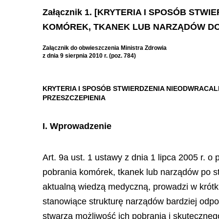
Załącznik 1. [KRYTERIA I SPOSÓB S
KOMÓREK, TKANEK LUB NARZĄDÓW DO
Załącznik do obwieszczenia Ministra Zdrowia
z dnia 9 sierpnia 2010 r. (poz. 784)
KRYTERIA I SPOSÓB STWIERDZENIA NIEODWRACA
PRZESZCZEPIENIA
I.
Wprowadzenie
Art. 9a ust. 1 ustawy z dnia 1 lipca 2005 r
pobrania komórek, tkanek lub narządów po s
aktualną wiedzą medyczną, prowadzi w krótk
stanowiące strukturę narządów bardziej odpo
stwarza możliwość ich pobrania i skuteczneg