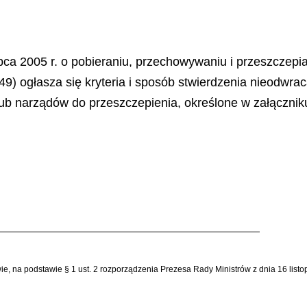
lipca 2005 r. o pobieraniu, przechowywaniu i przeszczep
149) ogłasza się kryteria i sposób stwierdzenia nieodwra
ub narządów do przeszczepienia, określone w załącznik
wie, na podstawie § 1 ust. 2 rozporządzenia Prezesa Rady Ministrów z dnia 16 lis