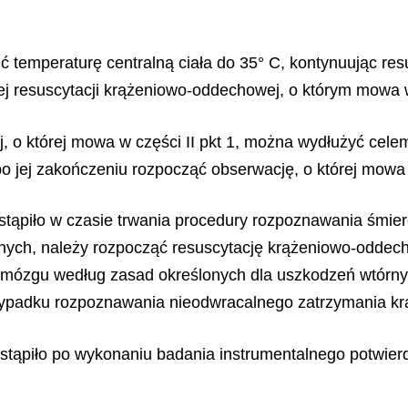
ć temperaturę centralną ciała do 35° C, kontynuując re
ej resuscytacji krążeniowo-oddechowej, o którym mowa w 
, o której mowa w części II pkt 1, można wydłużyć cel
o jej zakończeniu rozpocząć obserwację, o której mowa w
stąpiło w czasie trwania procedury rozpoznawania śmie
cznych, należy rozpocząć resuscytację krążeniowo-oddec
mózgu według zasad określonych dla uszkodzeń wtórnych
rzypadku rozpoznawania nieodwracalnego zatrzymania kr
stąpiło po wykonaniu badania instrumentalnego potwie