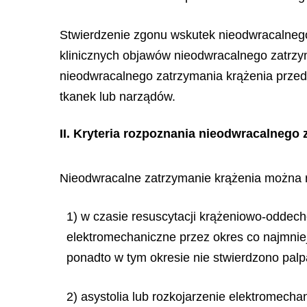
Stwierdzenie zgonu wskutek nieodwracalnego 
klinicznych objawów nieodwracalnego zatrzym
nieodwracalnego zatrzymania krążenia prze
tkanek lub narządów.
II.
Kryteria rozpoznania nieodwracalnego 
Nieodwracalne
zatrzymanie krążenia można 
1) w czasie resuscytacji krążeniowo-oddec
elektromechaniczne przez okres co najmniej 
ponadto w tym okresie nie stwierdzono palpa
2) asystolia lub rozkojarzenie elektromecha