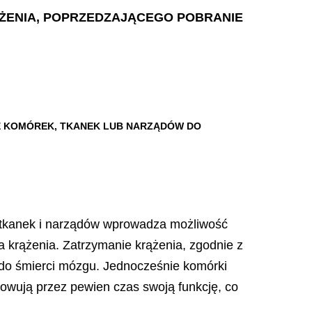
RĄŻENIA, POPRZEDZAJĄCEGO POBRANIE
E KOMÓREK, TKANEK LUB NARZĄDÓW DO
k, tkanek i narządów wprowadza możliwość
 krążenia. Zatrzymanie krążenia, zgodnie z
 do śmierci mózgu. Jednocześnie komórki
howują przez pewien czas swoją funkcję, co