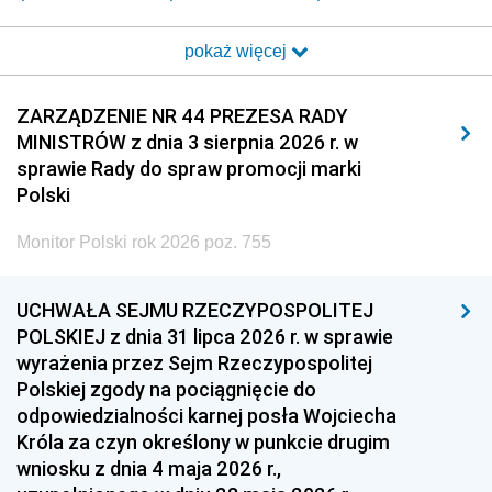
2017
2016
2015
pokaż więcej
2014
2013
2012
2011
2010
2009
ZARZĄDZENIE NR 44 PREZESA RADY
MINISTRÓW z dnia 3 sierpnia 2026 r. w
2008
2007
2006
sprawie Rady do spraw promocji marki
2005
2004
2003
Polski
2002
2001
2000
Monitor Polski rok 2026 poz. 755
1999
1998
1997
UCHWAŁA SEJMU RZECZYPOSPOLITEJ
1996
1995
1994
POLSKIEJ z dnia 31 lipca 2026 r. w sprawie
1993
1992
1991
wyrażenia przez Sejm Rzeczypospolitej
Polskiej zgody na pociągnięcie do
1990
1989
1988
odpowiedzialności karnej posła Wojciecha
1987
1986
1985
Króla za czyn określony w punkcie drugim
wniosku z dnia 4 maja 2026 r.,
1984
1983
1982