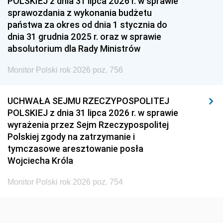
POLSKIEJ z dnia 31 lipca 2026 r. w sprawie
sprawozdania z wykonania budżetu
1936
1930
państwa za okres od dnia 1 stycznia do
dnia 31 grudnia 2025 r. oraz w sprawie
absolutorium dla Rady Ministrów
Monitor Polski rok 2026 poz. 756
UCHWAŁA SEJMU RZECZYPOSPOLITEJ
POLSKIEJ z dnia 31 lipca 2026 r. w sprawie
wyrażenia przez Sejm Rzeczypospolitej
Polskiej zgody na zatrzymanie i
tymczasowe aresztowanie posła
Wojciecha Króla
Monitor Polski rok 2026 poz. 754