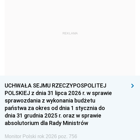
1969
1968
1967
1966
1965
1964
1963
1962
1961
REKLAMA
1960
1959
1958
1957
1956
1955
1954
1953
1952
1951
1950
1949
1948
1947
1946
UCHWAŁA SEJMU RZECZYPOSPOLITEJ
1939
1938
1937
POLSKIEJ z dnia 31 lipca 2026 r. w sprawie
sprawozdania z wykonania budżetu
1936
1930
państwa za okres od dnia 1 stycznia do
dnia 31 grudnia 2025 r. oraz w sprawie
absolutorium dla Rady Ministrów
Monitor Polski rok 2026 poz. 756