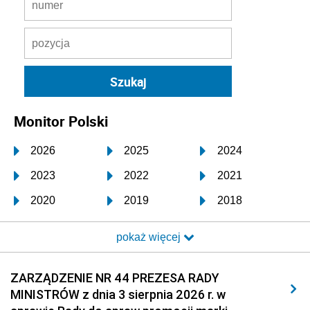
Monitor Polski
2026
2025
2024
2023
2022
2021
2020
2019
2018
2017
2016
2015
pokaż więcej
2014
2013
2012
2011
2010
2009
ZARZĄDZENIE NR 44 PREZESA RADY
MINISTRÓW z dnia 3 sierpnia 2026 r. w
2008
2007
2006