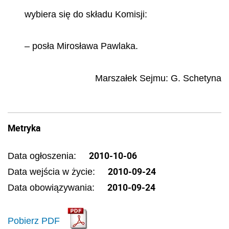
wybiera si
ę
do sk
ł
adu Komisji:
–
pos
ł
a Miros
ł
awa Pawlaka.
Marsza
ł
ek Sejmu:
G. Schetyna
Metryka
2010-10-06
Data ogłoszenia:
2010-09-24
Data wejścia w życie:
2010-09-24
Data obowiązywania:
Pobierz PDF