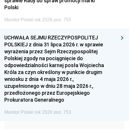
sprawie Rady do spraw promocji marki
2005
2004
2003
Polski
2002
2001
2000
Monitor Polski rok 2026 poz. 755
1999
1998
1997
UCHWAŁA SEJMU RZECZYPOSPOLITEJ
1996
1995
1994
POLSKIEJ z dnia 31 lipca 2026 r. w sprawie
1993
1992
1991
wyrażenia przez Sejm Rzeczypospolitej
Polskiej zgody na pociągnięcie do
1990
1989
1988
odpowiedzialności karnej posła Wojciecha
1987
1986
1985
Króla za czyn określony w punkcie drugim
wniosku z dnia 4 maja 2026 r.,
1984
1983
1982
uzupełnionego w dniu 28 maja 2026 r.,
1981
1980
1979
przedłożonego przez Europejskiego
Prokuratora Generalnego
1978
1977
1976
1975
1974
1973
Monitor Polski rok 2026 poz. 753
1972
1971
1970