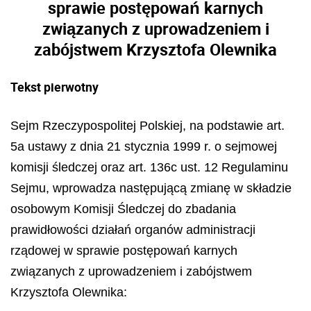
sprawie postępowań karnych
związanych z uprowadzeniem i
zabójstwem Krzysztofa Olewnika
Tekst pierwotny
Sejm Rzeczypospolitej Polskiej, na podstawie art.
5a ustawy z dnia 21 stycznia 1999 r. o sejmowej
komisji śledczej oraz art. 136c ust. 12 Regulaminu
Sejmu, wprowadza następującą zmianę w składzie
osobowym Komisji Śledczej do zbadania
prawidłowości działań organów administracji
rządowej w sprawie
post
ę
powa
ń
karnych
zwi
ą
zanych z uprowadzeniem i zab
ó
jstwem
Krzysztofa Olewnika: