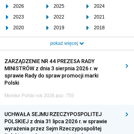
2026
2025
2024
2023
2022
2021
2020
2019
2018
2017
2016
2015
pokaż więcej
2014
2013
2012
2011
2010
2009
ZARZĄDZENIE NR 44 PREZESA RADY
MINISTRÓW z dnia 3 sierpnia 2026 r. w
2008
2007
2006
sprawie Rady do spraw promocji marki
2005
2004
2003
Polski
2002
2001
2000
Monitor Polski rok 2026 poz. 755
1999
1998
1997
UCHWAŁA SEJMU RZECZYPOSPOLITEJ
1996
1995
1994
POLSKIEJ z dnia 31 lipca 2026 r. w sprawie
1993
1992
1991
wyrażenia przez Sejm Rzeczypospolitej