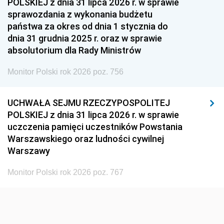
POLSKIEJ z dnia 31 lipca 2026 r. w sprawie
1951
1950
1949
sprawozdania z wykonania budżetu
państwa za okres od dnia 1 stycznia do
1948
1947
1946
dnia 31 grudnia 2025 r. oraz w sprawie
1939
1938
1937
absolutorium dla Rady Ministrów
1936
1930
Monitor Polski rok 2026 poz. 756
UCHWAŁA SEJMU RZECZYPOSPOLITEJ
POLSKIEJ z dnia 31 lipca 2026 r. w sprawie
uczczenia pamięci uczestników Powstania
Warszawskiego oraz ludności cywilnej
Warszawy
Monitor Polski rok 2026 poz. 767