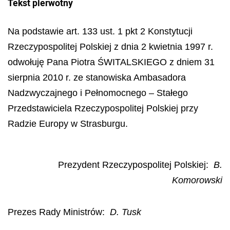
Tekst pierwotny
Na podstawie art. 133 ust. 1 pkt 2 Konstytucji
Rzeczypospolitej Polskiej z dnia 2 kwietnia 1997 r.
odwo
ł
uj
ę
Pana Piotra
Ś
WITALSKIEGO z dniem 31
sierpnia 2010 r. ze stanowiska Ambasadora
Nadzwyczajnego i Pe
ł
nomocnego
–
Sta
ł
ego
Przedstawiciela Rzeczypospolitej Polskiej przy
Radzie Europy w Strasburgu.
Prezydent Rzeczypospolitej Polskiej:
B.
Komorowski
Prezes Rady Ministrów:
D. Tusk