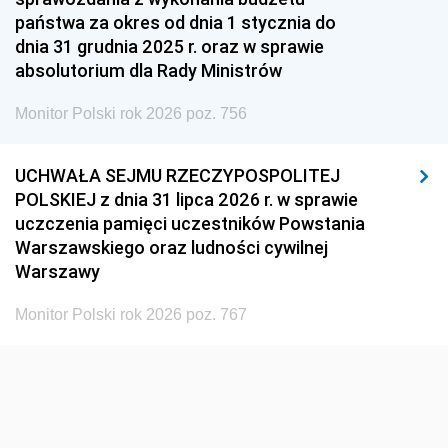
państwa za okres od dnia 1 stycznia do
1948
1947
1946
dnia 31 grudnia 2025 r. oraz w sprawie
1939
1938
1937
absolutorium dla Rady Ministrów
1936
1930
Monitor Polski rok 2026 poz. 756
UCHWAŁA SEJMU RZECZYPOSPOLITEJ
POLSKIEJ z dnia 31 lipca 2026 r. w sprawie
uczczenia pamięci uczestników Powstania
Warszawskiego oraz ludności cywilnej
Warszawy
Monitor Polski rok 2026 poz. 767