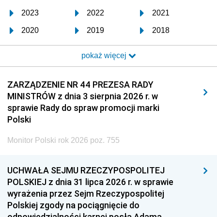
2023
2022
2021
2020
2019
2018
2017
2016
2015
pokaż więcej
2014
2013
2012
2011
2010
2009
ZARZĄDZENIE NR 44 PREZESA RADY
MINISTRÓW z dnia 3 sierpnia 2026 r. w
2008
2007
2006
sprawie Rady do spraw promocji marki
2005
2004
2003
Polski
2002
2001
2000
Monitor Polski rok 2026 poz. 755
1999
1998
1997
UCHWAŁA SEJMU RZECZYPOSPOLITEJ
1996
1995
1994
POLSKIEJ z dnia 31 lipca 2026 r. w sprawie
1993
1992
1991
wyrażenia przez Sejm Rzeczypospolitej
Polskiej zgody na pociągnięcie do
1990
1989
1988
odpowiedzialności karnej posła Adama