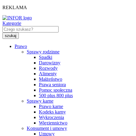
REKLAMA
Kategorie
Prawo
Sprawy rodzinne
Spadki
Darowizny
Rozwody
Alimenty
Małżeństwo
Prawa seniora
Pomoc społeczna
500 plus 800 plus
Sprawy karne
Prawo karne
Kodeks karny
Wykroczenia
Więziennictwo
Konsument i umowy
Umowy