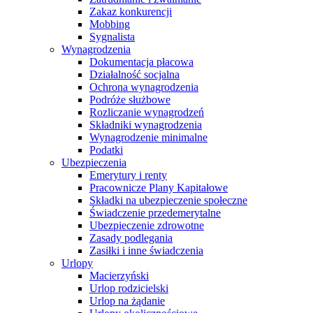
Zakaz konkurencji
Mobbing
Sygnalista
Wynagrodzenia
Dokumentacja płacowa
Działalność socjalna
Ochrona wynagrodzenia
Podróże służbowe
Rozliczanie wynagrodzeń
Składniki wynagrodzenia
Wynagrodzenie minimalne
Podatki
Ubezpieczenia
Emerytury i renty
Pracownicze Plany Kapitałowe
Składki na ubezpieczenie społeczne
Świadczenie przedemerytalne
Ubezpieczenie zdrowotne
Zasady podlegania
Zasiłki i inne świadczenia
Urlopy
Macierzyński
Urlop rodzicielski
Urlop na żądanie