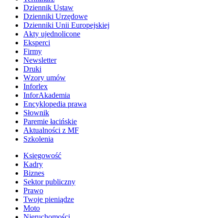
Dziennik Ustaw
Dzienniki Urzędowe
Dzienniki Unii Europejskiej
Akty ujednolicone
Eksperci
Firmy
Newsletter
Druki
Wzory umów
Inforlex
InforAkademia
Encyklopedia prawa
Słownik
Paremie łacińskie
Aktualności z MF
Szkolenia
Księgowość
Kadry
Biznes
Sektor publiczny
Prawo
Twoje pieniądze
Moto
Nieruchomości