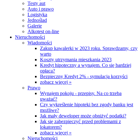
Testy aut
Auto i prawo
Logistyka
Jednoślad
Galerie
Alkotest on-line
Nieruchomości
Wiadomości
Zakup kawalerki w 2023 roku. Sprawdzamy, czy
warto
Koszty utrzymania mieszkania 2023
Kredyt hipoteczny a wynajem. Co się bardziej
opłaca?
Bezpieczny Kredyt 2% - symulacja korzyści
zobacz więcej »
Prawo
Wynajem pokoju - przepisy. Na co trzeba
uważać?
Czy wykreślenie hipoteki bez zgody banku jest
możliwe?
Jak mały deweloper może obniżyć podatki?
Jak się zabezpieczyć przed problemami z
lokatorem?
zobacz więcej »
Nieruchomości