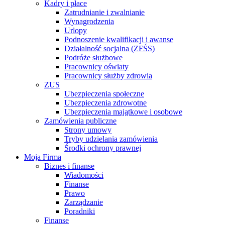
Kadry i płace
Zatrudnianie i zwalnianie
Wynagrodzenia
Urlopy
Podnoszenie kwalifikacji i awanse
Działalność socjalna (ZFŚS)
Podróże służbowe
Pracownicy oświaty
Pracownicy służby zdrowia
ZUS
Ubezpieczenia społeczne
Ubezpieczenia zdrowotne
Ubezpieczenia majątkowe i osobowe
Zamówienia publiczne
Strony umowy
Tryby udzielania zamówienia
Środki ochrony prawnej
Moja Firma
Biznes i finanse
Wiadomości
Finanse
Prawo
Zarządzanie
Poradniki
Finanse