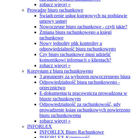
zobacz więcej »
Prowadzę biuro rachunkowe
Świadczenie usług księgowych na podstawie
umowy ustnej
Nowoczesne biuro rachunkowe - czyli jakie?
Zmiana biura rachunkowego a księgi
rachunkowe
Nowy jednolity plik kontrolny a
odpowiedzialność biura rachunkowego
Czy biuro rachunkowe musi udzielić
komornikowi informacji o klientach?
zobacz więcej »
Korzystam z biura rachunkowego
3 argumenty za wyborem nowoczesnego biura
Odpowiedzialność biura rachunkowego -
orzecznictwo
E-dokumentacja pracownicza prowadzona w
biurze rachunkowym
Odpowiedzialność za rachunkowość, gdy
prowadzenie ksiąg rachunkowych powierzono
biuru rachunkowemu
zobacz więcej »
INFORLEX
INFORLEX Biuro Rachunkowe
INFORLEX Księgowość