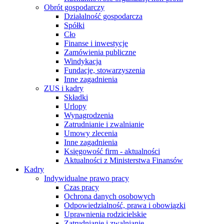
Obrót gospodarczy
Działalność gospodarcza
Spółki
Cło
Finanse i inwestycje
Zamówienia publiczne
Windykacja
Fundacje, stowarzyszenia
Inne zagadnienia
ZUS i kadry
Składki
Urlopy
Wynagrodzenia
Zatrudnianie i zwalnianie
Umowy zlecenia
Inne zagadnienia
Księgowość firm - aktualności
Aktualności z Ministerstwa Finansów
Kadry
Indywidualne prawo pracy
Czas pracy
Ochrona danych osobowych
Odpowiedzialność, prawa i obowiązki
Uprawnienia rodzicielskie
Zatrudnianie i zwalnianie