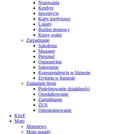
Notowania
Kredyty
Inwestycje
Karty kredytowe
Lokaty
Budżet domowy
Kursy walut
Zarządzanie
Szkolenia
Manager
Personel
Outsourcing
Sekretariat
Korespondencja w biznesie
Etykieta w biznesie
Zakładam firmę
Podejmowanie działalności
Opodatkowanie
Zatrudnianie
ZUS
Oprogramowanie
KSeF
Moto
Motonews
Moto porady