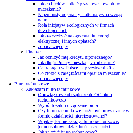
Jakich błędów unikać przy inwestowaniu w
mieszkania?
Najem instytucjonalny – alternatywna wersja
najmu
Rola inicjatyw ekologicznych w firmach
deweloperskich
Jak oszczędzać na ogrzewaniu, energii
elektrycznej i innych opłatach?
zobacz więcej »
Finanse
Jak obniżyć ratę kredytu hipotecznego?
Jak długo Polacy mieszkają z rodzicami?
Ceny prądu w Polsce na przestrzeni 20 lat
Co zrobić z zaległościami opłat za mieszkanie?
zobacz więcej »
Biura rachunkowe
Zakładam biuro rachunkowe
Obowiązkowe ubezpieczenie OC biura
rachunkowego
Wybór lokalu i urządzenie biura
Czy biuro rachunkowe może być prowadzone w
formie działalności nierejestrowanej?
W jakiej formie założyć biuro rachunkowe:
jednoosobowej działalności czy spółki
Jak założyć biuro rachunkowe?