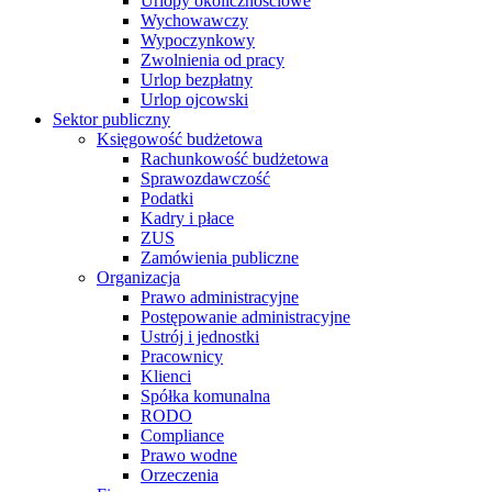
Urlopy okolicznościowe
Wychowawczy
Wypoczynkowy
Zwolnienia od pracy
Urlop bezpłatny
Urlop ojcowski
Sektor publiczny
Księgowość budżetowa
Rachunkowość budżetowa
Sprawozdawczość
Podatki
Kadry i płace
ZUS
Zamówienia publiczne
Organizacja
Prawo administracyjne
Postępowanie administracyjne
Ustrój i jednostki
Pracownicy
Klienci
Spółka komunalna
RODO
Compliance
Prawo wodne
Orzeczenia