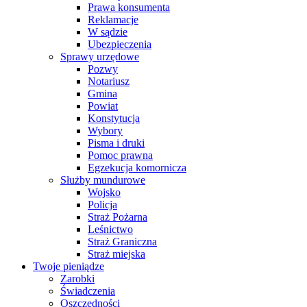
Prawa konsumenta
Reklamacje
W sądzie
Ubezpieczenia
Sprawy urzędowe
Pozwy
Notariusz
Gmina
Powiat
Konstytucja
Wybory
Pisma i druki
Pomoc prawna
Egzekucja komornicza
Służby mundurowe
Wojsko
Policja
Straż Pożarna
Leśnictwo
Straż Graniczna
Straż miejska
Twoje pieniądze
Zarobki
Świadczenia
Oszczędności