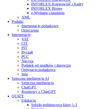
INFORLEX Księgowość i Kadry
INFORLEX Biznes
e-Wydania czasopism
AML
Podatki
Interpretacje podatkowe
Orzeczenia
Interpretacje
VAT
CIT
PIT
Ryczałt
PCC
Akcyza
Podatek od spadków i darowizn
Ordynacja podatkowa
Inne
Sztuczna inteligencja AI
Sztuczna inteligencja
ChatGPT
Rozmowy z ChatGPT
QUIZY
Edukacja
Szkoła podstawowa klasy 1-3