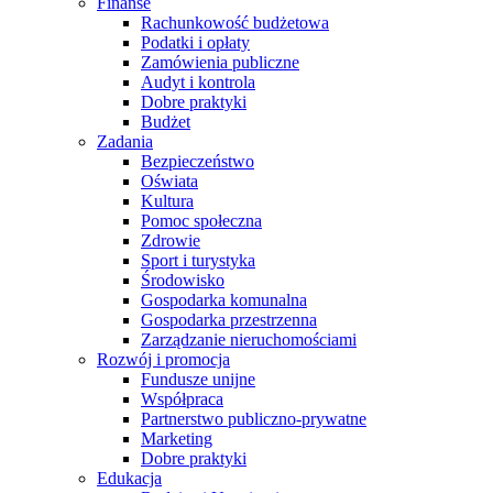
Finanse
Rachunkowość budżetowa
Podatki i opłaty
Zamówienia publiczne
Audyt i kontrola
Dobre praktyki
Budżet
Zadania
Bezpieczeństwo
Oświata
Kultura
Pomoc społeczna
Zdrowie
Sport i turystyka
Środowisko
Gospodarka komunalna
Gospodarka przestrzenna
Zarządzanie nieruchomościami
Rozwój i promocja
Fundusze unijne
Współpraca
Partnerstwo publiczno-prywatne
Marketing
Dobre praktyki
Edukacja