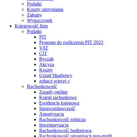
Podatki
Koszty utrzymania
Zakupy
Wypoczynek
Księgowość firm
Podatki
PIT
Program do rozliczenia PIT 2022
VAT
CIT
Ryczałt
Akcyza
Koszty
Urząd Skarbowy
zobacz więcej »
Rachunkowość
Zasady ogólne
Księgi rachunkowe
Ewidencja księgowa
Sprawozdawczość
Amortyzacja
Rachunkowość rolnicza
Inwentaryzacja
Rachunkowość budżetowa
Rachunkowość organizacji non-profit