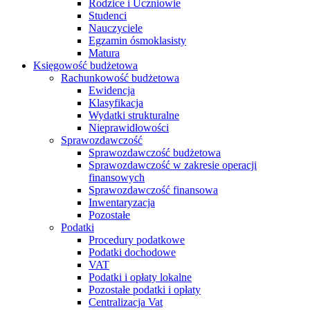
Rodzice i Uczniowie
Studenci
Nauczyciele
Egzamin ósmoklasisty
Matura
Księgowość budżetowa
Rachunkowość budżetowa
Ewidencja
Klasyfikacja
Wydatki strukturalne
Nieprawidłowości
Sprawozdawczość
Sprawozdawczość budżetowa
Sprawozdawczość w zakresie operacji
finansowych
Sprawozdawczość finansowa
Inwentaryzacja
Pozostałe
Podatki
Procedury podatkowe
Podatki dochodowe
VAT
Podatki i opłaty lokalne
Pozostałe podatki i opłaty
Centralizacja Vat