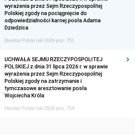
wyrażenia przez Sejm Rzeczypospolitej
1936
1930
Polskiej zgody na pociągnięcie do
odpowiedzialności karnej posła Adama
Dziedzica
Monitor Polski rok 2026 poz. 751
UCHWAŁA SEJMU RZECZYPOSPOLITEJ
POLSKIEJ z dnia 31 lipca 2026 r. w sprawie
wyrażenia przez Sejm Rzeczypospolitej
Polskiej zgody na zatrzymanie i
tymczasowe aresztowanie posła
Wojciecha Króla
Monitor Polski rok 2026 poz. 754