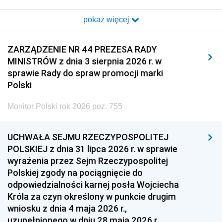
2017
2016
2015
pokaż więcej
2014
2013
2012
2011
2010
2009
ZARZĄDZENIE NR 44 PREZESA RADY
MINISTRÓW z dnia 3 sierpnia 2026 r. w
2008
2007
2006
sprawie Rady do spraw promocji marki
2005
2004
2003
Polski
2002
2001
2000
Monitor Polski rok 2026 poz. 755
1999
1998
1997
UCHWAŁA SEJMU RZECZYPOSPOLITEJ
1996
1995
1994
POLSKIEJ z dnia 31 lipca 2026 r. w sprawie
1993
1992
1991
wyrażenia przez Sejm Rzeczypospolitej
Polskiej zgody na pociągnięcie do
1990
1989
1988
odpowiedzialności karnej posła Wojciecha
1987
1986
1985
Króla za czyn określony w punkcie drugim
wniosku z dnia 4 maja 2026 r.,
1984
1983
1982
uzupełnionego w dniu 28 maja 2026 r.,