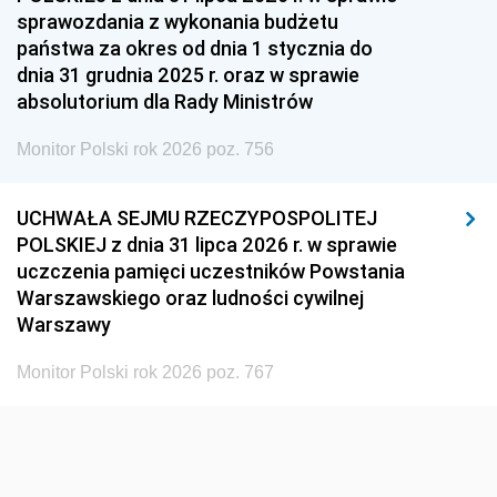
1951
1950
1949
sprawozdania z wykonania budżetu
państwa za okres od dnia 1 stycznia do
1948
1947
1946
dnia 31 grudnia 2025 r. oraz w sprawie
1939
1938
1937
absolutorium dla Rady Ministrów
1936
1930
Monitor Polski rok 2026 poz. 756
UCHWAŁA SEJMU RZECZYPOSPOLITEJ
POLSKIEJ z dnia 31 lipca 2026 r. w sprawie
uczczenia pamięci uczestników Powstania
Warszawskiego oraz ludności cywilnej
Warszawy
Monitor Polski rok 2026 poz. 767