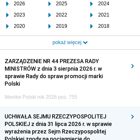
2026
2025
2024
2023
2022
2021
2020
2019
2018
2017
2016
2015
pokaż więcej
2014
2013
2012
2011
2010
2009
ZARZĄDZENIE NR 44 PREZESA RADY
MINISTRÓW z dnia 3 sierpnia 2026 r. w
2008
2007
2006
sprawie Rady do spraw promocji marki
2005
2004
2003
Polski
2002
2001
2000
Monitor Polski rok 2026 poz. 755
1999
1998
1997
UCHWAŁA SEJMU RZECZYPOSPOLITEJ
1996
1995
1994
POLSKIEJ z dnia 31 lipca 2026 r. w sprawie
1993
1992
1991
wyrażenia przez Sejm Rzeczypospolitej
Polskiej zgody na pociągnięcie do
1990
1989
1988