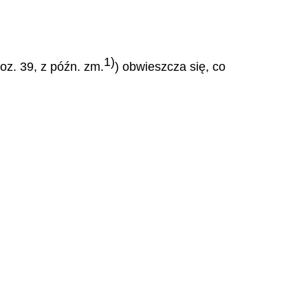
1)
poz. 39, z późn. zm.
) obwieszcza się, co