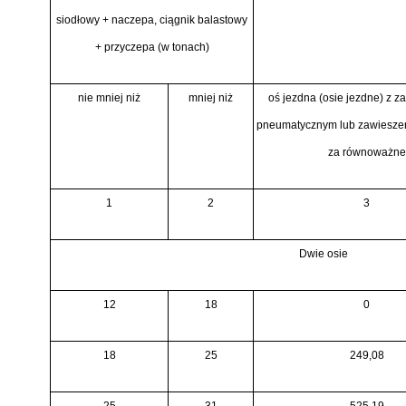
siodłowy + naczepa, ciągnik balastowy
+ przyczepa (w tonach)
nie mniej niż
mniej niż
oś jezdna (osie jezdne) z 
pneumatycznym lub zawiesz
za równoważne
1
2
3
Dwie osie
12
18
0
18
25
249,08