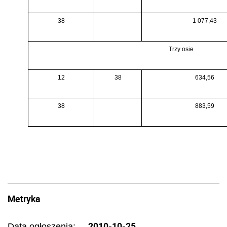
38
1 077,43
Trzy osie
12
38
634,56
38
883,59
Metryka
2010-10-25
Data ogłoszenia: