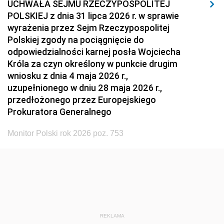
UCHWAŁA SEJMU RZECZYPOSPOLITEJ
1939
1938
1937
POLSKIEJ z dnia 31 lipca 2026 r. w sprawie
wyrażenia przez Sejm Rzeczypospolitej
1936
1930
Polskiej zgody na pociągnięcie do
odpowiedzialności karnej posła Wojciecha
Króla za czyn określony w punkcie drugim
wniosku z dnia 4 maja 2026 r.,
uzupełnionego w dniu 28 maja 2026 r.,
przedłożonego przez Europejskiego
Prokuratora Generalnego
Monitor Polski rok 2026 poz. 753
REKLAMA