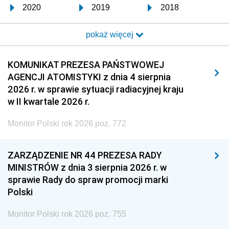
2020
2019
2018
2017
2016
2015
pokaż więcej
2014
2013
2012
2011
2010
2009
KOMUNIKAT PREZESA PAŃSTWOWEJ
AGENCJI ATOMISTYKI z dnia 4 sierpnia
2008
2007
2006
2026 r. w sprawie sytuacji radiacyjnej kraju
2005
2004
2003
w II kwartale 2026 r.
2002
2001
2000
Monitor Polski rok 2026 poz. 772
1999
1998
1997
ZARZĄDZENIE NR 44 PREZESA RADY
1996
1995
1994
MINISTRÓW z dnia 3 sierpnia 2026 r. w
1993
1992
1991
sprawie Rady do spraw promocji marki
Polski
1990
1989
1988
1987
1986
1985
Monitor Polski rok 2026 poz. 755
1984
1983
1982