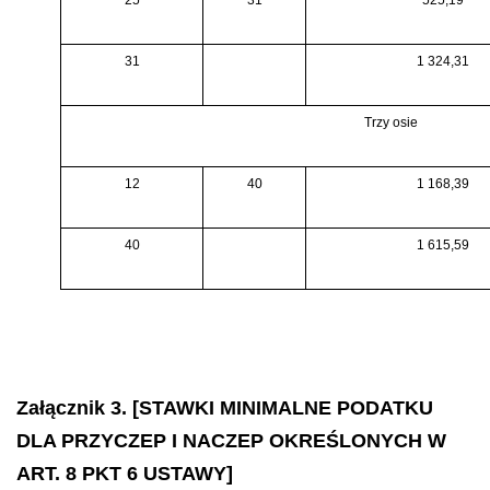
25
31
525,19
31
1 324,31
Trzy osie
12
40
1 168,39
40
1 615,59
Załącznik 3. [STAWKI MINIMALNE PODATKU
DLA PRZYCZEP I NACZEP OKREŚLONYCH W
ART. 8 PKT 6 USTAWY]