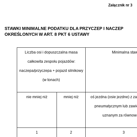
Załącznik nr 3
STAWKI MINIMALNE PODATKU DLA PRZYCZEP I NACZEP
OKREŚLONYCH W ART. 8 PKT 6 USTAWY
Liczba osi i dopuszczalna masa
Minimalna staw
całkowita zespołu pojazdów:
naczepa/przyczepa + pojazd silnikowy
(w tonach)
nie mniej niż
mniej niż
oś jezdna (osie jezdne) z 
pneumatycznym lub zaw
uznanym za równow
1
2
3