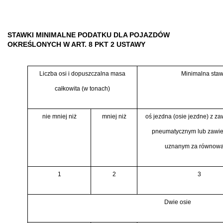
STAWKI MINIMALNE PODATKU DLA POJAZDÓW
OKREŚLONYCH W ART. 8 PKT 2 USTAWY
Liczba osi i dopuszczalna masa
Minimalna staw
całkowita (w tonach)
nie mniej niż
mniej niż
oś jezdna (osie jezdne) z z
pneumatycznym lub zawi
uznanym za równow
1
2
3
Dwie osie