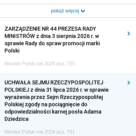
2017
2016
2015
pokaż więcej
2014
2013
2012
2011
2010
2009
ZARZĄDZENIE NR 44 PREZESA RADY
MINISTRÓW z dnia 3 sierpnia 2026 r. w
2008
2007
2006
sprawie Rady do spraw promocji marki
2005
2004
2003
Polski
2002
2001
2000
Monitor Polski rok 2026 poz. 755
1999
1998
1997
UCHWAŁA SEJMU RZECZYPOSPOLITEJ
1996
1995
1994
POLSKIEJ z dnia 31 lipca 2026 r. w sprawie
1993
1992
1991
wyrażenia przez Sejm Rzeczypospolitej
Polskiej zgody na pociągnięcie do
1990
1989
1988
odpowiedzialności karnej posła Adama
1987
1986
1985
Dziedzica
1984
1983
1982
Monitor Polski rok 2026 poz. 751