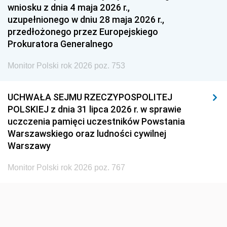
wniosku z dnia 4 maja 2026 r.,
1936
1930
uzupełnionego w dniu 28 maja 2026 r.,
przedłożonego przez Europejskiego
Prokuratora Generalnego
Monitor Polski rok 2026 poz. 753
UCHWAŁA SEJMU RZECZYPOSPOLITEJ
POLSKIEJ z dnia 31 lipca 2026 r. w sprawie
uczczenia pamięci uczestników Powstania
Warszawskiego oraz ludności cywilnej
Warszawy
Monitor Polski rok 2026 poz. 767