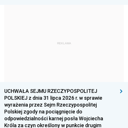
1981
1980
1979
1978
1977
1976
1975
1974
1973
1972
1971
1970
1969
1968
1967
REKLAMA
1966
1965
1964
1963
1962
1961
1960
1959
1958
1957
1956
1955
UCHWAŁA SEJMU RZECZYPOSPOLITEJ
1954
1953
1952
POLSKIEJ z dnia 31 lipca 2026 r. w sprawie
1951
1950
1949
wyrażenia przez Sejm Rzeczypospolitej
Polskiej zgody na pociągnięcie do
1948
1947
1946
odpowiedzialności karnej posła Wojciecha
1939
1938
1937
Króla za czyn określony w punkcie drugim