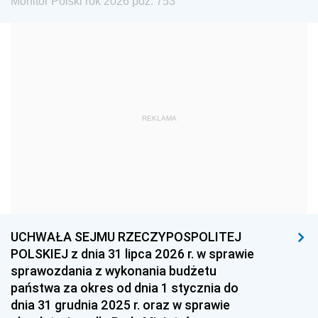
Monitor Polski rok 2026 poz. 753
1972
1971
1970
1969
1968
1967
1966
1965
1964
1963
1962
1961
REKLAMA
1960
1959
1958
1957
1956
1955
1954
1953
1952
1951
1950
1949
1948
1947
1946
UCHWAŁA SEJMU RZECZYPOSPOLITEJ
1939
1938
1937
POLSKIEJ z dnia 31 lipca 2026 r. w sprawie
sprawozdania z wykonania budżetu
1936
1930
państwa za okres od dnia 1 stycznia do
dnia 31 grudnia 2025 r. oraz w sprawie