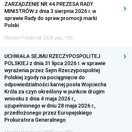
2011
2010
2009
ZARZĄDZENIE NR 44 PREZESA RADY
MINISTRÓW z dnia 3 sierpnia 2026 r. w
2008
2007
2006
sprawie Rady do spraw promocji marki
2005
2004
2003
Polski
2002
2001
2000
Monitor Polski rok 2026 poz. 755
1999
1998
1997
UCHWAŁA SEJMU RZECZYPOSPOLITEJ
1996
1995
1994
POLSKIEJ z dnia 31 lipca 2026 r. w sprawie
1993
1992
1991
wyrażenia przez Sejm Rzeczypospolitej
Polskiej zgody na pociągnięcie do
1990
1989
1988
odpowiedzialności karnej posła Wojciecha
1987
1986
1985
Króla za czyn określony w punkcie drugim
wniosku z dnia 4 maja 2026 r.,
1984
1983
1982
uzupełnionego w dniu 28 maja 2026 r.,
1981
1980
1979
przedłożonego przez Europejskiego
Prokuratora Generalnego
1978
1977
1976
1975
1974
1973