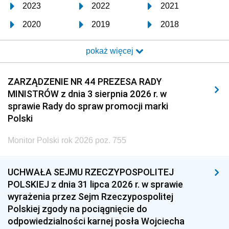
2023
2022
2021
2020
2019
2018
2017
2016
2015
pokaż więcej
2014
2013
2012
2011
2010
2009
ZARZĄDZENIE NR 44 PREZESA RADY
MINISTRÓW z dnia 3 sierpnia 2026 r. w
2008
2007
2006
sprawie Rady do spraw promocji marki
2005
2004
2003
Polski
2002
2001
2000
Monitor Polski rok 2026 poz. 755
1999
1998
1997
UCHWAŁA SEJMU RZECZYPOSPOLITEJ
1996
1995
1994
POLSKIEJ z dnia 31 lipca 2026 r. w sprawie
1993
1992
1991
wyrażenia przez Sejm Rzeczypospolitej
Polskiej zgody na pociągnięcie do
1990
1989
1988
odpowiedzialności karnej posła Wojciecha
1987
1986
1985