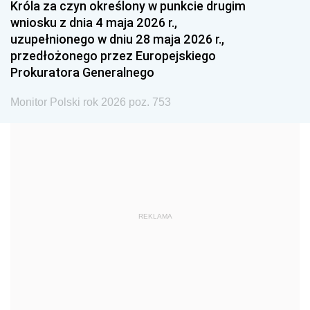
Króla za czyn określony w punkcie drugim
wniosku z dnia 4 maja 2026 r.,
1984
1983
1982
uzupełnionego w dniu 28 maja 2026 r.,
1981
1980
1979
przedłożonego przez Europejskiego
Prokuratora Generalnego
1978
1977
1976
1975
1974
1973
Monitor Polski rok 2026 poz. 753
1972
1971
1970
1969
1968
1967
1966
1965
1964
1963
1962
1961
REKLAMA
1960
1959
1958
1957
1956
1955
1954
1953
1952
1951
1950
1949