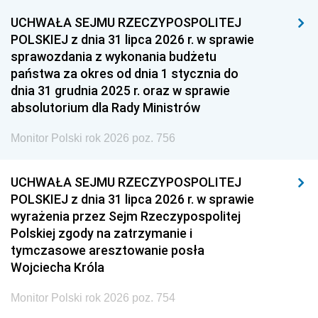
1948
1947
1946
UCHWAŁA SEJMU RZECZYPOSPOLITEJ
1939
1938
1937
POLSKIEJ z dnia 31 lipca 2026 r. w sprawie
sprawozdania z wykonania budżetu
1936
1930
państwa za okres od dnia 1 stycznia do
dnia 31 grudnia 2025 r. oraz w sprawie
absolutorium dla Rady Ministrów
Monitor Polski rok 2026 poz. 756
UCHWAŁA SEJMU RZECZYPOSPOLITEJ
POLSKIEJ z dnia 31 lipca 2026 r. w sprawie
wyrażenia przez Sejm Rzeczypospolitej
Polskiej zgody na zatrzymanie i
tymczasowe aresztowanie posła
Wojciecha Króla
Monitor Polski rok 2026 poz. 754