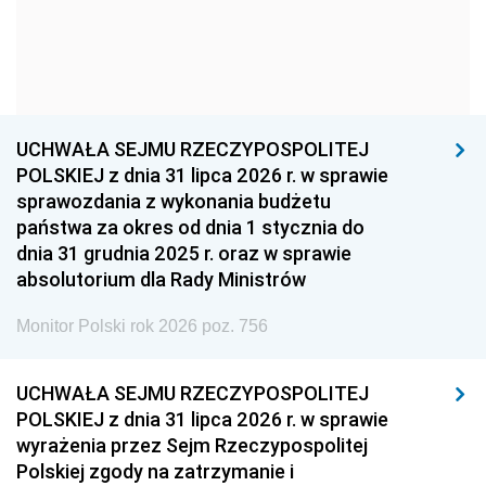
1957
1956
1955
1954
1953
1952
1951
1950
1949
1948
1947
1946
UCHWAŁA SEJMU RZECZYPOSPOLITEJ
1939
1938
1937
POLSKIEJ z dnia 31 lipca 2026 r. w sprawie
sprawozdania z wykonania budżetu
1936
1930
państwa za okres od dnia 1 stycznia do
dnia 31 grudnia 2025 r. oraz w sprawie
absolutorium dla Rady Ministrów
Monitor Polski rok 2026 poz. 756
UCHWAŁA SEJMU RZECZYPOSPOLITEJ
POLSKIEJ z dnia 31 lipca 2026 r. w sprawie
wyrażenia przez Sejm Rzeczypospolitej
Polskiej zgody na zatrzymanie i