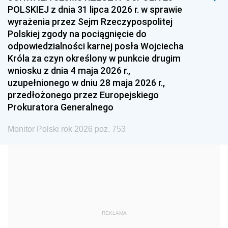
POLSKIEJ z dnia 31 lipca 2026 r. w sprawie
1993
1992
1991
wyrażenia przez Sejm Rzeczypospolitej
Polskiej zgody na pociągnięcie do
1990
1989
1988
odpowiedzialności karnej posła Wojciecha
1987
1986
1985
Króla za czyn określony w punkcie drugim
wniosku z dnia 4 maja 2026 r.,
1984
1983
1982
uzupełnionego w dniu 28 maja 2026 r.,
1981
1980
1979
przedłożonego przez Europejskiego
Prokuratora Generalnego
1978
1977
1976
1975
1974
1973
Monitor Polski rok 2026 poz. 753
1972
1971
1970
1969
1968
1967
1966
1965
1964
1963
1962
1961
REKLAMA
1960
1959
1958