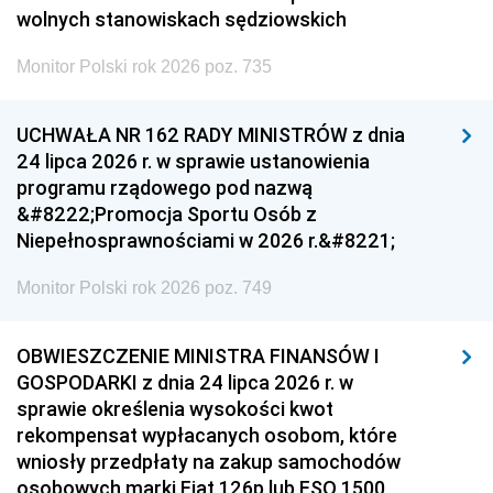
wolnych stanowiskach sędziowskich
Monitor Polski rok 2026 poz. 735
UCHWAŁA NR 162 RADY MINISTRÓW z dnia
24 lipca 2026 r. w sprawie ustanowienia
programu rządowego pod nazwą
&#8222;Promocja Sportu Osób z
Niepełnosprawnościami w 2026 r.&#8221;
Monitor Polski rok 2026 poz. 749
OBWIESZCZENIE MINISTRA FINANSÓW I
GOSPODARKI z dnia 24 lipca 2026 r. w
sprawie określenia wysokości kwot
rekompensat wypłacanych osobom, które
wniosły przedpłaty na zakup samochodów
osobowych marki Fiat 126p lub FSO 1500,