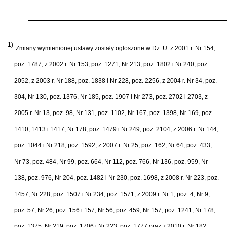
1)
Zmiany wymienionej ustawy zosta
ł
y og
ł
oszone w Dz. U. z 2001 r. Nr 154,
poz. 1787, z 2002 r. Nr 153, poz. 1271, Nr 213, poz. 1802 i Nr 240, poz.
2052, z 2003 r. Nr 188, poz. 1838 i Nr 228, poz. 2256, z 2004 r. Nr 34, poz.
304, Nr 130, poz. 1376, Nr 185, poz. 1907 i Nr 273, poz. 2702 i 2703, z
2005 r. Nr 13, poz. 98, Nr 131, poz. 1102, Nr 167, poz. 1398, Nr 169, poz.
1410, 1413 i 1417, Nr 178, poz. 1479 i Nr 249, poz. 2104, z 2006 r. Nr 144,
poz. 1044 i Nr 218, poz. 1592, z 2007 r. Nr 25, poz. 162, Nr 64, poz. 433,
Nr 73, poz. 484, Nr 99, poz. 664, Nr 112, poz. 766, Nr 136, poz. 959, Nr
138, poz. 976, Nr 204, poz. 1482 i Nr 230, poz. 1698, z 2008 r. Nr 223, poz.
1457, Nr 228, poz. 1507 i Nr 234, poz. 1571, z 2009 r. Nr 1, poz. 4, Nr 9,
poz. 57, Nr 26, poz. 156 i 157, Nr 56, poz. 459, Nr 157, poz. 1241, Nr 178,
poz. 1375, Nr 219, poz. 1706 i Nr 223, poz. 1777 oraz z 2010 r. Nr 182,