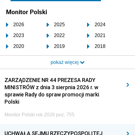
Monitor Polski
2026
2025
2024
2023
2022
2021
2020
2019
2018
2017
2016
2015
pokaż więcej
2014
2013
2012
2011
2010
2009
ZARZĄDZENIE NR 44 PREZESA RADY
MINISTRÓW z dnia 3 sierpnia 2026 r. w
2008
2007
2006
sprawie Rady do spraw promocji marki
2005
2004
2003
Polski
2002
2001
2000
Monitor Polski rok 2026 poz. 755
1999
1998
1997
UCHWAŁA SEJMU RZECZYPOSPOLITEJ
1996
1995
1994