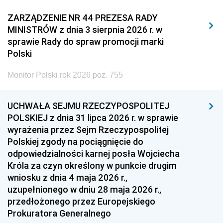
2011
2010
2009
ZARZĄDZENIE NR 44 PREZESA RADY
MINISTRÓW z dnia 3 sierpnia 2026 r. w
2008
2007
2006
sprawie Rady do spraw promocji marki
2005
2004
2003
Polski
2002
2001
2000
Monitor Polski rok 2026 poz. 755
1999
1998
1997
UCHWAŁA SEJMU RZECZYPOSPOLITEJ
1996
1995
1994
POLSKIEJ z dnia 31 lipca 2026 r. w sprawie
1993
1992
1991
wyrażenia przez Sejm Rzeczypospolitej
Polskiej zgody na pociągnięcie do
1990
1989
1988
odpowiedzialności karnej posła Wojciecha
1987
1986
1985
Króla za czyn określony w punkcie drugim
wniosku z dnia 4 maja 2026 r.,
1984
1983
1982
uzupełnionego w dniu 28 maja 2026 r.,
1981
1980
1979
przedłożonego przez Europejskiego
Prokuratora Generalnego
1978
1977
1976