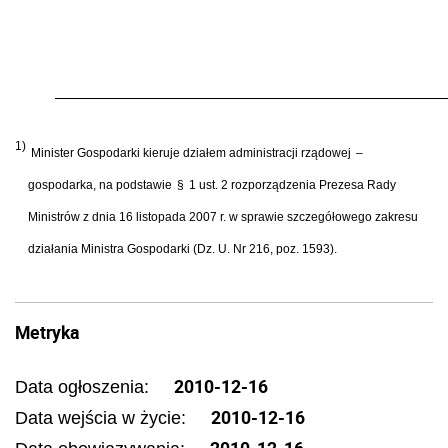
1)
Minister Gospodarki kieruje dzia
ł
em administracji rz
ą
dowej
–
gospodarka, na podstawie
§
1 ust. 2 rozporz
ą
dzenia Prezesa Rady
Ministr
ó
w z dnia 16 listopada 2007 r. w sprawie szczeg
ół
owego zakresu
dzia
ł
ania Ministra Gospodarki (Dz. U. Nr 216, poz. 1593).
Metryka
2010-12-16
Data ogłoszenia:
2010-12-16
Data wejścia w życie:
2010-12-16