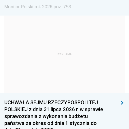
1975
1974
1973
Monitor Polski rok 2026 poz. 753
1972
1971
1970
1969
1968
1967
1966
1965
1964
1963
1962
1961
REKLAMA
1960
1959
1958
1957
1956
1955
1954
1953
1952
1951
1950
1949
1948
1947
1946
UCHWAŁA SEJMU RZECZYPOSPOLITEJ
1939
1938
1937
POLSKIEJ z dnia 31 lipca 2026 r. w sprawie
sprawozdania z wykonania budżetu
1936
1930
państwa za okres od dnia 1 stycznia do