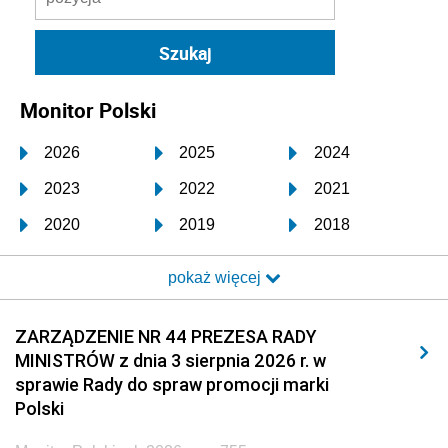
Monitor Polski
2026
2025
2024
2023
2022
2021
2020
2019
2018
2017
2016
2015
pokaż więcej
2014
2013
2012
2011
2010
2009
ZARZĄDZENIE NR 44 PREZESA RADY
MINISTRÓW z dnia 3 sierpnia 2026 r. w
2008
2007
2006
sprawie Rady do spraw promocji marki
2005
2004
2003
Polski
2002
2001
2000