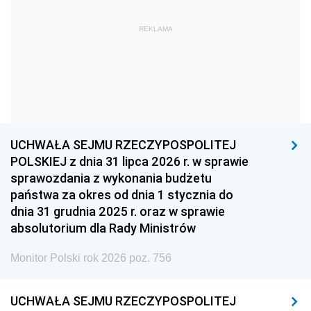
1963
1962
1961
REKLAMA
1960
1959
1958
1957
1956
1955
1954
1953
1952
1951
1950
1949
1948
1947
1946
UCHWAŁA SEJMU RZECZYPOSPOLITEJ
1939
1938
1937
POLSKIEJ z dnia 31 lipca 2026 r. w sprawie
sprawozdania z wykonania budżetu
1936
1930
państwa za okres od dnia 1 stycznia do
dnia 31 grudnia 2025 r. oraz w sprawie
absolutorium dla Rady Ministrów
Monitor Polski rok 2026 poz. 756
UCHWAŁA SEJMU RZECZYPOSPOLITEJ