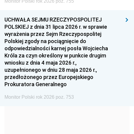
Monitor Polski rok 2026 poz. 755
1999
1998
1997
UCHWAŁA SEJMU RZECZYPOSPOLITEJ
1996
1995
1994
POLSKIEJ z dnia 31 lipca 2026 r. w sprawie
1993
1992
1991
wyrażenia przez Sejm Rzeczypospolitej
Polskiej zgody na pociągnięcie do
1990
1989
1988
odpowiedzialności karnej posła Wojciecha
1987
1986
1985
Króla za czyn określony w punkcie drugim
wniosku z dnia 4 maja 2026 r.,
1984
1983
1982
uzupełnionego w dniu 28 maja 2026 r.,
1981
1980
1979
przedłożonego przez Europejskiego
Prokuratora Generalnego
1978
1977
1976
1975
1974
1973
Monitor Polski rok 2026 poz. 753
1972
1971
1970
1969
1968
1967
1966
1965
1964