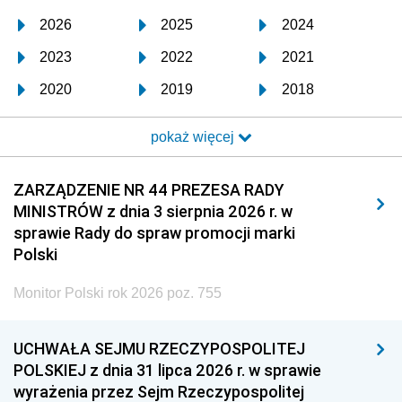
2026
2025
2024
2023
2022
2021
2020
2019
2018
2017
2016
2015
pokaż więcej
2014
2013
2012
2011
2010
2009
ZARZĄDZENIE NR 44 PREZESA RADY
MINISTRÓW z dnia 3 sierpnia 2026 r. w
2008
2007
2006
sprawie Rady do spraw promocji marki
2005
2004
2003
Polski
2002
2001
2000
Monitor Polski rok 2026 poz. 755
1999
1998
1997
UCHWAŁA SEJMU RZECZYPOSPOLITEJ
1996
1995
1994
POLSKIEJ z dnia 31 lipca 2026 r. w sprawie
1993
1992
1991
wyrażenia przez Sejm Rzeczypospolitej