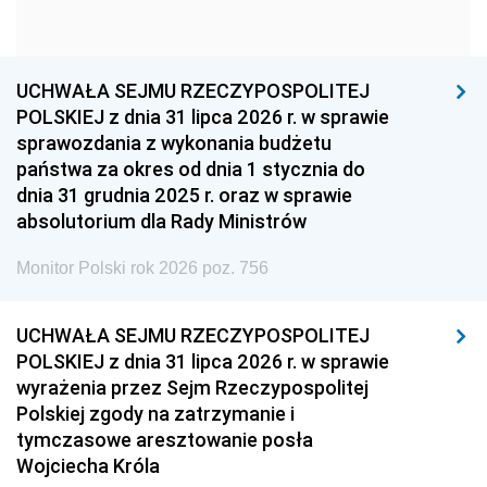
1951
1950
1949
1948
1947
1946
UCHWAŁA SEJMU RZECZYPOSPOLITEJ
1939
1938
1937
POLSKIEJ z dnia 31 lipca 2026 r. w sprawie
sprawozdania z wykonania budżetu
1936
1930
państwa za okres od dnia 1 stycznia do
dnia 31 grudnia 2025 r. oraz w sprawie
absolutorium dla Rady Ministrów
Monitor Polski rok 2026 poz. 756
UCHWAŁA SEJMU RZECZYPOSPOLITEJ
POLSKIEJ z dnia 31 lipca 2026 r. w sprawie
wyrażenia przez Sejm Rzeczypospolitej
Polskiej zgody na zatrzymanie i
tymczasowe aresztowanie posła
Wojciecha Króla