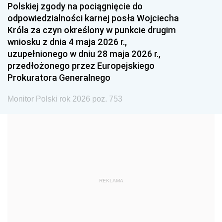
Polskiej zgody na pociągnięcie do
1990
1989
1988
odpowiedzialności karnej posła Wojciecha
1987
1986
1985
Króla za czyn określony w punkcie drugim
wniosku z dnia 4 maja 2026 r.,
1984
1983
1982
uzupełnionego w dniu 28 maja 2026 r.,
1981
1980
1979
przedłożonego przez Europejskiego
Prokuratora Generalnego
1978
1977
1976
1975
1974
1973
Monitor Polski rok 2026 poz. 753
1972
1971
1970
1969
1968
1967
1966
1965
1964
1963
1962
1961
REKLAMA
1960
1959
1958
1957
1956
1955
1954
1953
1952