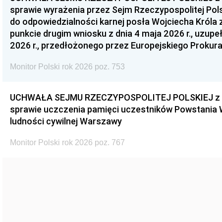
sprawie wyrażenia przez Sejm Rzeczypospolitej Pols
do odpowiedzialności karnej posła Wojciecha Króla 
punkcie drugim wniosku z dnia 4 maja 2026 r., uzupe
2026 r., przedłożonego przez Europejskiego Prokur
Monitor Polski rok 2026 poz. 753
UCHWAŁA SEJMU RZECZYPOSPOLITEJ POLSKIEJ z dnia
sprawie uczczenia pamięci uczestników Powstania
ludności cywilnej Warszawy
Monitor Polski rok 2026 poz. 767