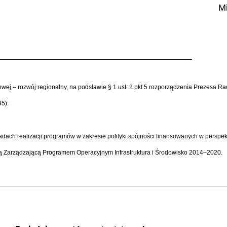
Mi
dowej – rozwój regionalny, na podstawie § 1 ust. 2 pkt 5 rozporządzenia Prezesa R
95).
 zasadach realizacji programów w zakresie polityki spójności finansowanych w persp
cją Zarządzającą Programem Operacyjnym Infrastruktura i Środowisko 2014–2020.