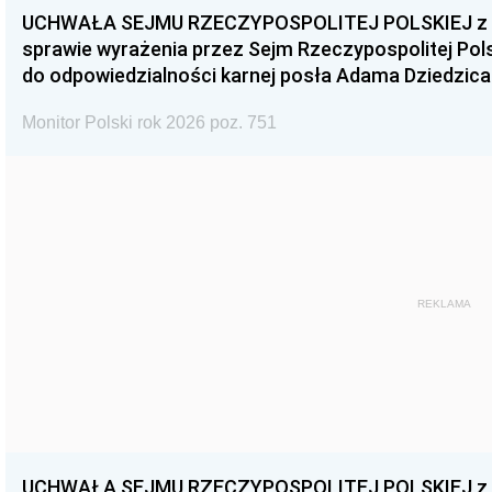
UCHWAŁA SEJMU RZECZYPOSPOLITEJ POLSKIEJ z dnia
sprawie wyrażenia przez Sejm Rzeczypospolitej Pols
do odpowiedzialności karnej posła Adama Dziedzica
Monitor Polski rok 2026 poz. 751
REKLAMA
UCHWAŁA SEJMU RZECZYPOSPOLITEJ POLSKIEJ z dnia