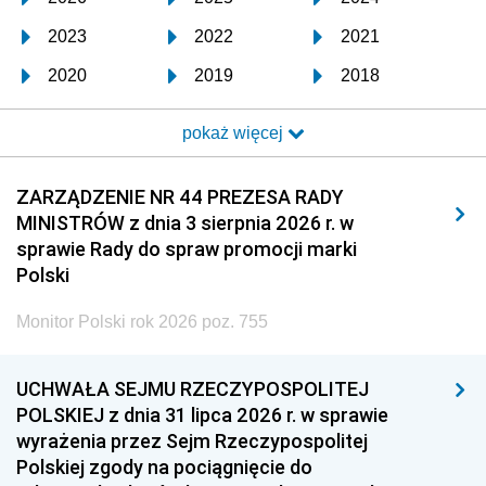
2023
2022
2021
2020
2019
2018
2017
2016
2015
pokaż więcej
2014
2013
2012
2011
2010
2009
ZARZĄDZENIE NR 44 PREZESA RADY
MINISTRÓW z dnia 3 sierpnia 2026 r. w
2008
2007
2006
sprawie Rady do spraw promocji marki
2005
2004
2003
Polski
2002
2001
2000
Monitor Polski rok 2026 poz. 755
1999
1998
1997
UCHWAŁA SEJMU RZECZYPOSPOLITEJ
1996
1995
1994
POLSKIEJ z dnia 31 lipca 2026 r. w sprawie
1993
1992
1991
wyrażenia przez Sejm Rzeczypospolitej
Polskiej zgody na pociągnięcie do
1990
1989
1988