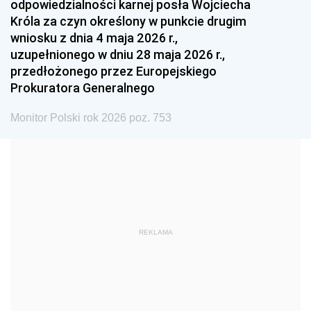
odpowiedzialności karnej posła Wojciecha
1987
1986
1985
Króla za czyn określony w punkcie drugim
wniosku z dnia 4 maja 2026 r.,
1984
1983
1982
uzupełnionego w dniu 28 maja 2026 r.,
1981
1980
1979
przedłożonego przez Europejskiego
Prokuratora Generalnego
1978
1977
1976
1975
1974
1973
Monitor Polski rok 2026 poz. 753
1972
1971
1970
1969
1968
1967
1966
1965
1964
1963
1962
1961
REKLAMA
1960
1959
1958
1957
1956
1955
1954
1953
1952