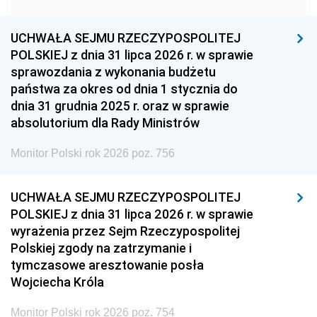
1951
1950
1949
1948
1947
1946
UCHWAŁA SEJMU RZECZYPOSPOLITEJ
1939
1938
1937
POLSKIEJ z dnia 31 lipca 2026 r. w sprawie
sprawozdania z wykonania budżetu
1936
1930
państwa za okres od dnia 1 stycznia do
dnia 31 grudnia 2025 r. oraz w sprawie
absolutorium dla Rady Ministrów
Monitor Polski rok 2026 poz. 756
UCHWAŁA SEJMU RZECZYPOSPOLITEJ
POLSKIEJ z dnia 31 lipca 2026 r. w sprawie
wyrażenia przez Sejm Rzeczypospolitej
Polskiej zgody na zatrzymanie i
tymczasowe aresztowanie posła
Wojciecha Króla
Monitor Polski rok 2026 poz. 754