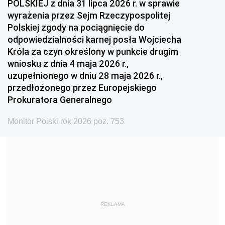
POLSKIEJ z dnia 31 lipca 2026 r. w sprawie
1993
1992
1991
wyrażenia przez Sejm Rzeczypospolitej
Polskiej zgody na pociągnięcie do
1990
1989
1988
odpowiedzialności karnej posła Wojciecha
1987
1986
1985
Króla za czyn określony w punkcie drugim
wniosku z dnia 4 maja 2026 r.,
1984
1983
1982
uzupełnionego w dniu 28 maja 2026 r.,
1981
1980
1979
przedłożonego przez Europejskiego
Prokuratora Generalnego
1978
1977
1976
1975
1974
1973
Monitor Polski rok 2026 poz. 753
1972
1971
1970
1969
1968
1967
1966
1965
1964
1963
1962
1961
REKLAMA
1960
1959
1958