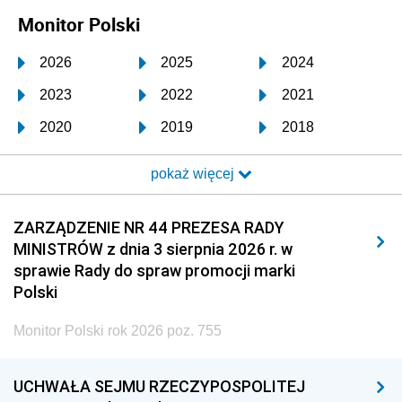
Monitor Polski
2026
2025
2024
2023
2022
2021
2020
2019
2018
2017
2016
2015
pokaż więcej
2014
2013
2012
2011
2010
2009
ZARZĄDZENIE NR 44 PREZESA RADY
MINISTRÓW z dnia 3 sierpnia 2026 r. w
2008
2007
2006
sprawie Rady do spraw promocji marki
2005
2004
2003
Polski
2002
2001
2000
Monitor Polski rok 2026 poz. 755
1999
1998
1997
UCHWAŁA SEJMU RZECZYPOSPOLITEJ
1996
1995
1994