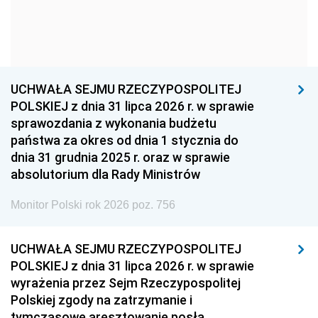
1957
1956
1955
1954
1953
1952
1951
1950
1949
1948
1947
1946
UCHWAŁA SEJMU RZECZYPOSPOLITEJ
1939
1938
1937
POLSKIEJ z dnia 31 lipca 2026 r. w sprawie
sprawozdania z wykonania budżetu
1936
1930
państwa za okres od dnia 1 stycznia do
dnia 31 grudnia 2025 r. oraz w sprawie
absolutorium dla Rady Ministrów
Monitor Polski rok 2026 poz. 756
UCHWAŁA SEJMU RZECZYPOSPOLITEJ
POLSKIEJ z dnia 31 lipca 2026 r. w sprawie
wyrażenia przez Sejm Rzeczypospolitej
Polskiej zgody na zatrzymanie i
tymczasowe aresztowanie posła