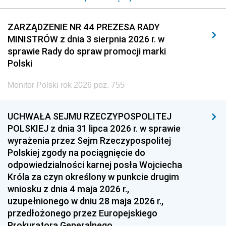
2014
2013
2012
2011
2010
2009
ZARZĄDZENIE NR 44 PREZESA RADY
MINISTRÓW z dnia 3 sierpnia 2026 r. w
2008
2007
2006
sprawie Rady do spraw promocji marki
2005
2004
2003
Polski
2002
2001
2000
Monitor Polski rok 2026 poz. 755
1999
1998
1997
UCHWAŁA SEJMU RZECZYPOSPOLITEJ
1996
1995
1994
POLSKIEJ z dnia 31 lipca 2026 r. w sprawie
1993
1992
1991
wyrażenia przez Sejm Rzeczypospolitej
Polskiej zgody na pociągnięcie do
1990
1989
1988
odpowiedzialności karnej posła Wojciecha
1987
1986
1985
Króla za czyn określony w punkcie drugim
wniosku z dnia 4 maja 2026 r.,
1984
1983
1982
uzupełnionego w dniu 28 maja 2026 r.,
1981
1980
1979
przedłożonego przez Europejskiego
Prokuratora Generalnego
1978
1977
1976