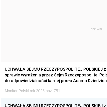
REKLAMA
UCHWAŁA SEJMU RZECZYPOSPOLITEJ POLSKIEJ z dnia
sprawie wyrażenia przez Sejm Rzeczypospolitej Pols
do odpowiedzialności karnej posła Adama Dziedzica
Monitor Polski rok 2026 poz. 751
UCHWAŁA SEJMU RZECZYPOSPOLITEJ POLSKIEJ z dnia