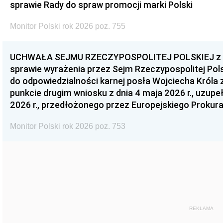
sprawie Rady do spraw promocji marki Polski
Monitor Polski rok 2026 poz. 755
UCHWAŁA SEJMU RZECZYPOSPOLITEJ POLSKIEJ z dnia
sprawie wyrażenia przez Sejm Rzeczypospolitej Pols
do odpowiedzialności karnej posła Wojciecha Króla 
punkcie drugim wniosku z dnia 4 maja 2026 r., uzupe
2026 r., przedłożonego przez Europejskiego Prokur
Monitor Polski rok 2026 poz. 753
REKLAMA